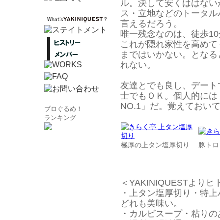
ル。決して安くははない
ス・立地などのトータル
言えるだろう。
唯一残念なのは、徒歩1
これが隠れ家性を高めて
まではいかない。となる
れない。
友達とでも良し、デート
士でもＯＫ。個人的には
NO.1」だ。覚えておい
ブロぐるめ！
ランキング
極厚の上タン塩厚切り
豚トロ
＜YAKINIQUESTより
・上タン塩厚切り・特上
どれも美味い。
・カルビスープ・粘りの