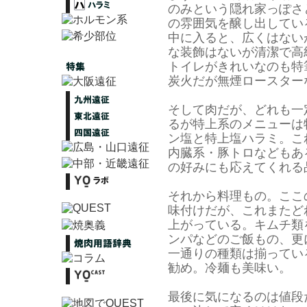
のみという隠れ家っぽさ
の雰囲気を醸し出してい
中に入ると、広くはない
な装飾はないが清潔で高
トイレがきれいなのも特
炭火だが無煙ロースター
そして肉だが、どれも一
るが特上系のメニューは
ン塩と特上塩ハラミ。こ
内臓系・豚トロなどもあ
の好みにも応えてくれる
それから料理もの。ここ
味付けだが、これまたど
上がっている。キムチ類
ンパなどのご飯もの、更
一通りの種類は揃ってい
勧め。冷麺も美味い。
最後に気になるのは値段