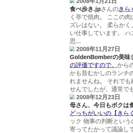
2008年1月21日
食べ歩き.jp
さんの
きら
く亭で焼肉。 ここの
ズレはない。 柔らか
い仕事しています。 
思...
2008年11月27日
GoldenBomberの
の評価ですので。
から
かも昔むかしのランチ
れませんね。 それで
せんでしたが、通常でも
2008年12月23日
母さん、今日もボクは食べて
どっちがいいの【きら
ック 物事の判断とい
寄ってたかって議論し