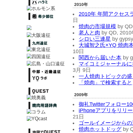
2010年
2010年 年間アクセ
日
焼肉の市場規模
by QD
老人と肉
by QD, 20
シロい三連星
by gyps
大城智之氏×YQ 焼肉
10日
関西から届いた本
by 
マイコミジャーナルに
3月 9日
一人焼肉トピックの盛
「焼肉」で検索すると
2009年
御礼Twitterフォロー1
iPhoneアプリをリリ
21日
ゴールイメージからの
焼肉ホットドッグ
by 