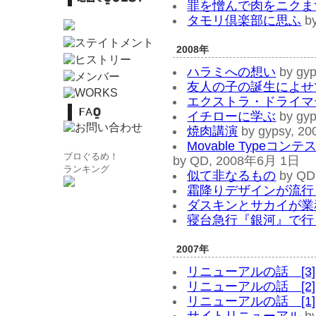
罪を憎んで肉をニクま
タモリ倶楽部に思ふ
b
2008年
ハラミへの想い
by gy
友人の子の誕生によせ
エクストラ・ドライマ
イチローに学ぶ
by gy
焼肉講演
by gypsy, 
Movable Typeコ
ブロぐるめ！
by QD, 2008年6月 1日
ランキング
似て非なるもの
by QD
霜降りデザインが流行
ダスキンとサカイが業
寝台急行『銀河』で行
2007年
リニューアルの話 [3]
リニューアルの話 [2]
リニューアルの話 [1]