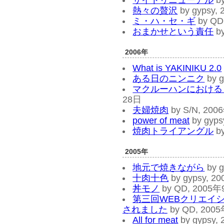
サイトリニューアル
b
熱々の贅沢
by gypsy,
ミ・ハ・セ・ギ
by QD
おまかせという責任
by
2006年
What is YAKINIKU 2.0
ある日のニンニク
by 
マクルーハンにおける 
28日
夫婦焼肉
by S/N, 20
power of meat
by gyp
焼肉トライアングル
b
2005年
地元で焼きながら
by 
十肉十色
by gypsy, 
丼モノ
by QD, 2005
第三回WEBクリエイ
されました
by QD, 200
All for meat
by gypsy