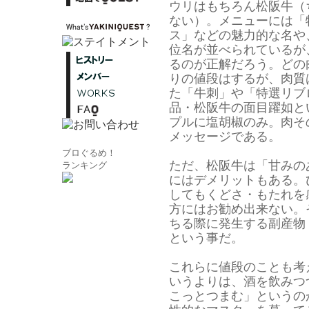
ウリはもちろん松阪牛（
ない）。メニューには「
ス」などの魅力的な名や
位名が並べられているが
るのが正解だろう。どの
りの値段はするが、肉質
た「牛刺」や「特選リブ
品・松阪牛の面目躍如と
プルに塩胡椒のみ。肉そ
メッセージである。
ブロぐるめ！
ただ、松阪牛は「甘みの
ランキング
にはデメリットもある。
してもくどさ・もたれを
方にはお勧め出来ない。
ちる際に発生する副産物
という事だ。
これらに値段のことも考
いうよりは、酒を飲みつ
こっとつまむ」というの