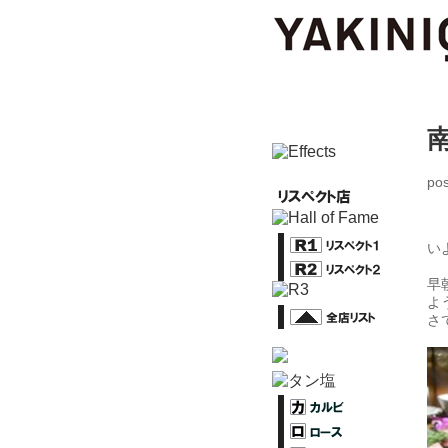
po
い
早
よ
さ