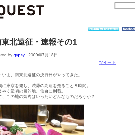
南東北遠征・速報その1
sted by
gypsy
2009年7月18日
ツイート
よいよ、南東北遠征の決行日がやってきた。
朝に東京を発ち、渋滞の高速を走ること８時間。
うやく最初の目的地、仙台に到着。
て、この地の焼肉はいったいどんなものだろうか？