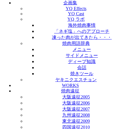
企画集
YQ Effects
YQ Cast
YQ ラボ
海外焼肉事情
「ネギ塩」へのアプローチ
凍った肉が出てきたら・・・
焼肉用語辞典
メニュー
サイドメニュー
ディープ知識
会話
焼きツール
ヤキニクエスチョン
WORKS
焼肉遠征
大阪遠征2005
大阪遠征2006
大阪遠征2007
九州遠征2008
東北遠征2009
四国遠征2010