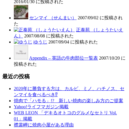
2016/01/30 に投稿された
センマイ （せんまい）
2007/09/02 に投稿され
た
正泰苑 （しょうたいえ
ん）
2007/08/08 に投稿された
ゆうじ
2007/09/04 に投稿された
Appendix – 英語の牛肉部位一覧表
2007/10/20 に
投稿された
最近の投稿
2020年に勝負する方は、カルビ、ミノ、ハチノス、セ
ンマイを食べるべき⁉︎
焼肉で「ハモる」!? 新しい焼肉の楽しみ方のご提案
Yahoo!ライフマガジン掲載
WEB LEON 「デキるオトコのグルメなセトリ Vol.
01」掲載
襟裳岬に焼肉小屋がある理由