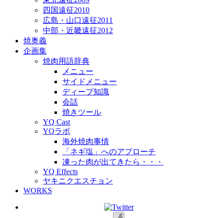
四国遠征2010
広島・山口遠征2011
中部・近畿遠征2012
焼奥義
企画集
焼肉用語辞典
メニュー
サイドメニュー
ディープ知識
会話
焼きツール
YQ Cast
YQラボ
海外焼肉事情
「ネギ塩」へのアプローチ
凍った肉が出てきたら・・・
YQ Effects
ヤキニクエスチョン
WORKS