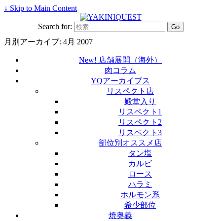
↓ Skip to Main Content
Search for:
月別アーカイブ:
4月 2007
New! 店舗展開（海外）
肉コラム
YQアーカイブス
リスペクト店
殿堂入り
リスペクト1
リスペクト2
リスペクト3
部位別オススメ店
タン塩
カルビ
ロース
ハラミ
ホルモン系
希少部位
焼奥義