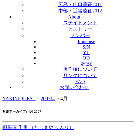
広島・山口遠征2011
中部・近畿遠征2012
About
ステイトメント
ヒストリー
メンバー
francoise
S/N
YL
QD
gypsy
著作権について
リンクについて
FAQ
お問い合わせ
YAKINIQUEST
>
2007年
>
4月
月別アーカイブ:
4月 2007
但馬屋 千里 （たじまや せんり）