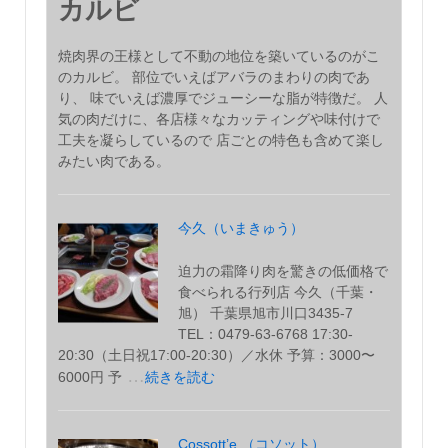
カルビ
焼肉界の王様として不動の地位を築いているのがこ
のカルビ。 部位でいえばアバラのまわりの肉であ
り、 味でいえば濃厚でジューシーな脂が特徴だ。 人
気の肉だけに、各店様々なカッティングや味付けで
工夫を凝らしているので 店ごとの特色も含めて楽し
みたい肉である。
今久（いまきゅう）
迫力の霜降り肉を驚きの低価格で
食べられる行列店 今久（千葉・
旭） 千葉県旭市川口3435-7
TEL：0479-63-6768 17:30-
20:30（土日祝17:00-20:30）／水休 予算：3000〜
…
6000円 予
続きを読む
Cossott’e （コソット）