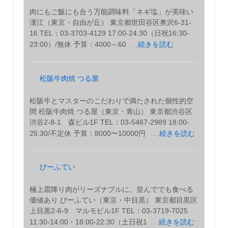
肉にもご飯にも合う万能調味料「ネギ塩」が美味い
漢江（東京・自由が丘） 東京都世田谷区奥沢6-31-
16 TEL：03-3703-4129 17:00-24:30（日祝16:30-
…
23:00）/無休 予算：4000～60
続きを読む
松阪牛肉焼 つる屋
松阪牛とマスターのこだわりで満たされた個性的空
間 松阪牛肉焼 つる屋（東京・青山） 東京都渋谷区
渋谷2-8-1 森ビル1F TEL：03-5467-2989 18:00-
…
25:30/不定休 予算：8000〜10000円
続きを読む
びーふてい
極上霜降り肉がリーズナブルに。並んででも食べる
価値あり びーふてい（東京・中目黒） 東京都目黒区
上目黒2-6-9 マルモビル1F TEL：03-3719-7025
…
11:30‐14:00・18:00-22:30（土日祝1
続きを読む