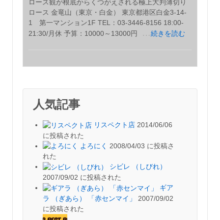
ロース観が根底からくつがえされる極上大判薄切り
ロース 金竜山（東京・白金） 東京都港区白金3-14-
1 第一マンション1F TEL：03-3446-8156 18:00-
…
21:30/月休 予算：10000～13000円
続きを読む
人気記事
リスペクト店
2014/06/06
に投稿された
よろにく
2008/04/03 に投稿さ
れた
シビレ （しびれ）
2007/09/02 に投稿された
ギア
ラ （ぎあら） 「赤センマイ」
2007/09/02
に投稿された