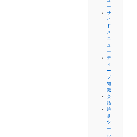
ュ
ー
サ
イ
ド
メ
ニ
ュ
ー
デ
ィ
ー
プ
知
識
会
話
焼
き
ツ
ー
ル