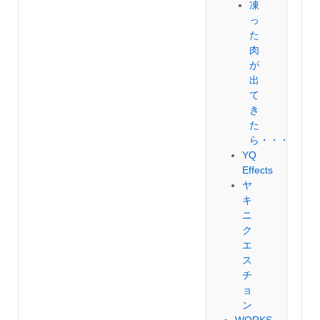
凍
っ
た
肉
が
出
て
き
た
ら・・・
YQ
Effects
ヤ
キ
ニ
ク
エ
ス
チ
ョ
ン