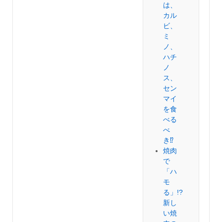
は、
カル
ビ、
ミ
ノ、
ハチ
ノ
ス、
セン
マイ
を食
べる
べ
き⁉︎
焼肉
で
「ハ
モ
る」!?
新し
い焼