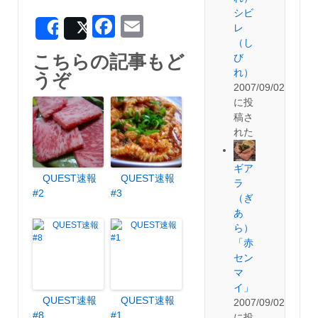
シビ
Facebook
Email
レ
Share
Post
（し
こちらの記事もど
び
れ）
うぞ
2007/09/02
に投
稿さ
れた
ギア
QUEST速報
QUEST速報
ラ
#2
#3
（ぎ
あ
ら）
「赤
セン
マ
イ」
QUEST速報
QUEST速報
2007/09/02
#8
#1
に投