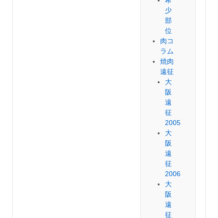
希
少
部
位
肉コ
ラム
焼肉
遠征
大
阪
遠
征
2005
大
阪
遠
征
2006
大
阪
遠
征