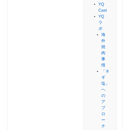
YQ
Cast
YQ
ラ
ボ
海
外
焼
肉
事
情
「ネ
ギ
塩」
へ
の
ア
プ
ロ
ー
チ