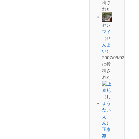
稿さ
れた
セン
マイ
（せ
んま
い）
2007/09/02
に投
稿さ
れた
正泰
苑