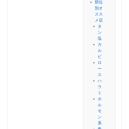
部位
別オ
スス
メ店
タ
ン
塩
カ
ル
ビ
ロ
ー
ス
ハ
ラ
ミ
ホ
ル
モ
ン
系