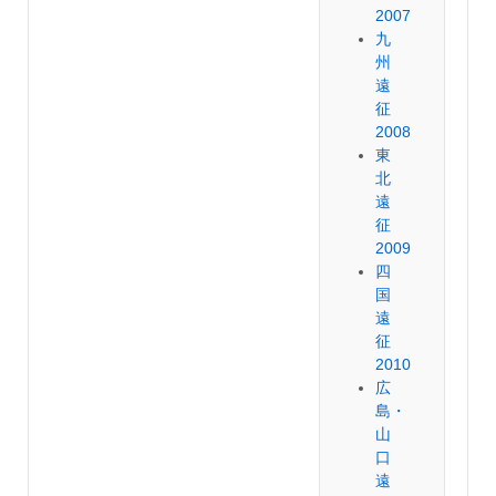
2007
九
州
遠
征
2008
東
北
遠
征
2009
四
国
遠
征
2010
広
島・
山
口
遠