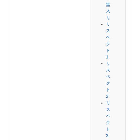
堂
入
り
リ
ス
ペ
ク
ト
1
リ
ス
ペ
ク
ト
2
リ
ス
ペ
ク
ト
3