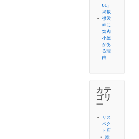
01」
掲載
襟裳
岬に
焼肉
小屋
があ
る理
由
カテ
ゴリ
ー
リス
ペク
ト店
殿