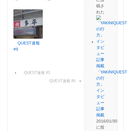
稿さ
れた
QUEST速報
#9
「YAKINIQUEST
‹
QUEST速報 #3
の行
QUEST速報 #5
›
方」
イン
タビ
ュー
記事
掲載
2016/01/30
に投