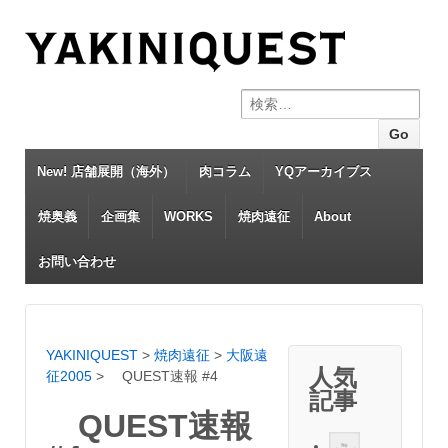
Search for:
New! 店舗展開（海外）
肉コラム
YQアーカイブス
焼奥義
企画集
WORKS
焼肉遠征
About
お問い合わせ
YAKINIQUEST
>
焼肉遠征
>
大阪遠
人気
征2005
>
QUEST速報 #4
記事
QUEST速報