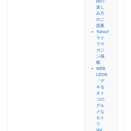
肉の
楽し
み方
のご
提案
Yahoo!
ライ
フマ
ガジ
ン掲
載
WEB
LEON
「デ
キる
オト
コの
グル
メな
セト
リ
Vol.