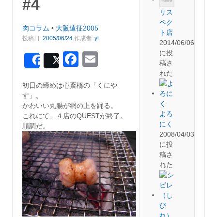
#4
リス
ペク
肉コラム
•
大阪遠征2005
ト店
投稿日:
2005/06/24
作成者:
yl
2014/06/06
に投
Facebook
Email
Share
Post
稿さ
れた
初日の締めは心斎橋の「くにや
す」。
かわいい丸腸が網の上を踊る。
よろ
これにて、４店のQUESTが終了。
にく
順調だ。
2008/04/03
に投
稿さ
れた