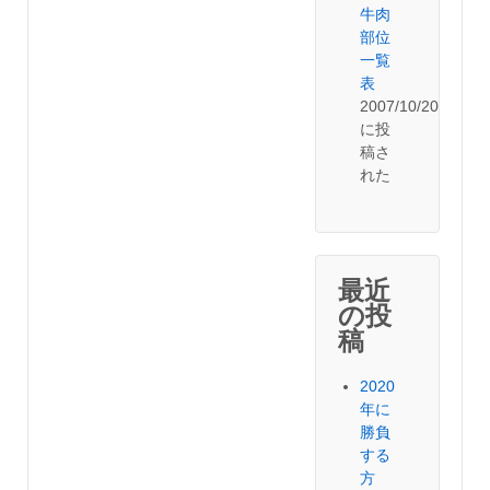
牛肉
部位
一覧
表
2007/10/20
に投
稿さ
れた
最近
の投
稿
2020
年に
勝負
する
方