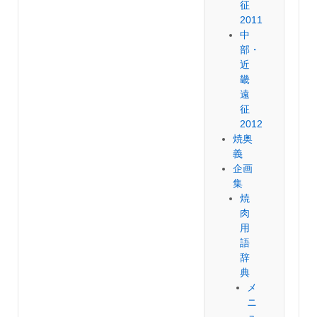
征
2011
中
部・
近
畿
遠
征
2012
焼奥
義
企画
集
焼
肉
用
語
辞
典
メ
ニ