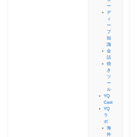
ー
デ
ィ
ー
プ
知
識
会
話
焼
き
ツ
ー
ル
YQ
Cast
YQ
ラ
ボ
海
外