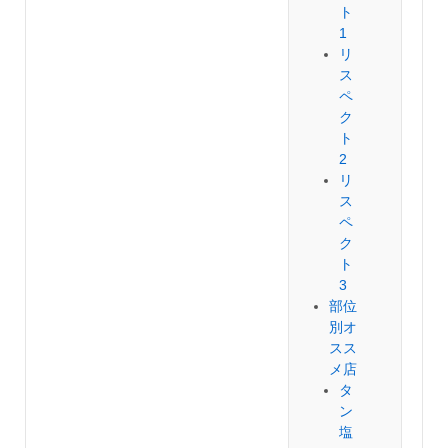
ト
1
リ
ス
ペ
ク
ト
2
リ
ス
ペ
ク
ト
3
部位
別オ
スス
メ店
タ
ン
塩