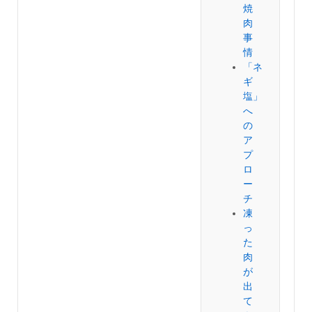
焼
肉
事
情
「ネ
ギ
塩」
へ
の
ア
プ
ロ
ー
チ
凍
っ
た
肉
が
出
て