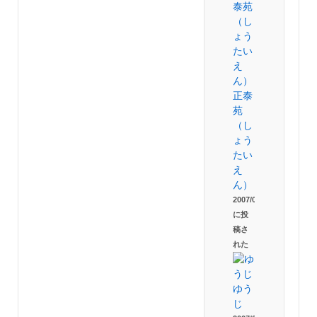
正泰
苑
（し
ょう
たい
え
ん）
2007/08/08
に投
稿さ
れた
ゆう
じ