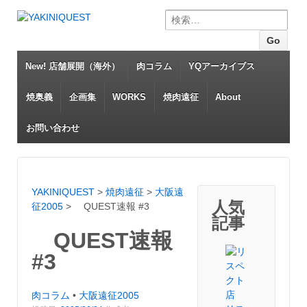
Search for:
New! 店舗展開（海外）
肉コラム
YQアーカイブス
焼奥義
企画集
WORKS
焼肉遠征
About
お問い合わせ
YAKINIQUEST
>
焼肉遠征
>
大阪遠
人気
征2005
>
QUEST速報 #3
記事
QUEST速報
#3
肉コラム
•
大阪遠征2005