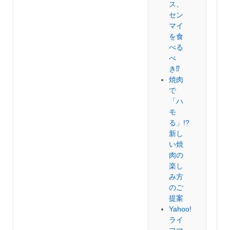
ス、
セン
マイ
を食
べる
べ
き⁉︎
焼肉
で
「ハ
モ
る」!?
新し
い焼
肉の
楽し
み方
のご
提案
Yahoo!
ライ