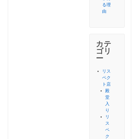
る理
由
カテ
ゴリ
ー
リス
ペク
ト店
殿
堂
入
り
リ
ス
ペ
ク