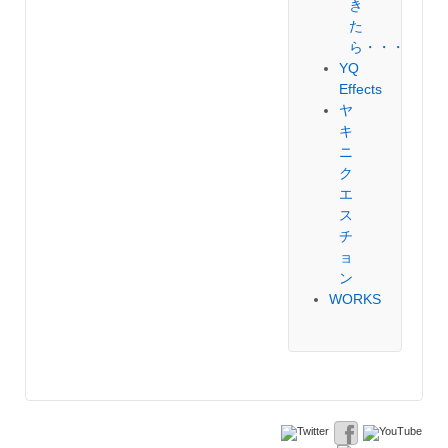
き
た
ら・・・
YQ
Effects
ヤ
キ
ニ
ク
エ
ス
チ
ョ
ン
WORKS