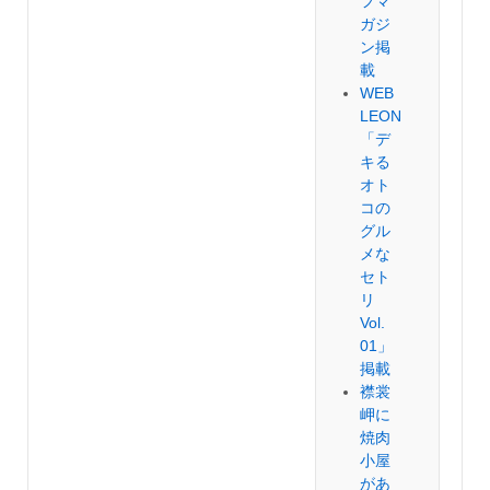
フマ
ガジ
ン掲
載
WEB
LEON
「デ
キる
オト
コの
グル
メな
セト
リ
Vol.
01」
掲載
襟裳
岬に
焼肉
小屋
があ