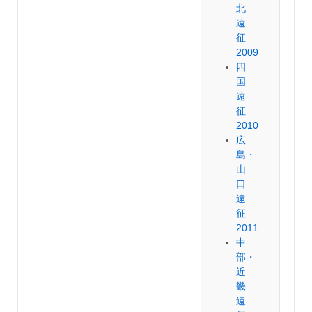
北
遠
征
2009
四
国
遠
征
2010
広
島・
山
口
遠
征
2011
中
部・
近
畿
遠