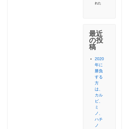
れた
最近
の投
稿
2020
年に
勝負
する
方
は、
カル
ビ、
ミ
ノ、
ハチ
ノ