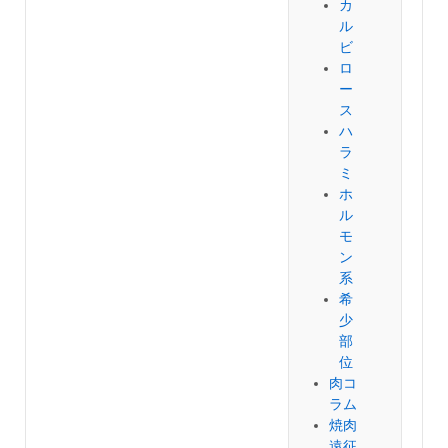
カ
ル
ビ
ロ
ー
ス
ハ
ラ
ミ
ホ
ル
モ
ン
系
希
少
部
位
肉コ
ラム
焼肉
遠征