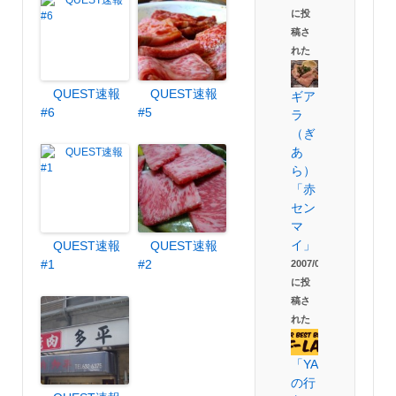
に投
稿さ
れた
QUEST速報
QUEST速報
ギア
#6
#5
ラ
（ぎ
あ
ら）
「赤
セン
マ
イ」
QUEST速報
QUEST速報
#1
#2
2007/09/02
に投
稿さ
れた
「YAKINIQUEST
の行