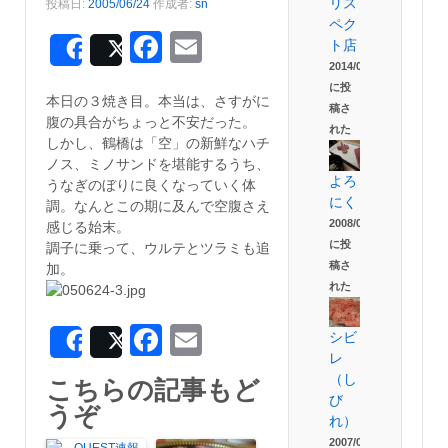
リス
投稿日:
2005/06/24
作成者:
sn
ペク
Facebook
Email
ト店
Share
Post
2014/06/06
に投
本日の３焼き目。本当は、さすがに
稿さ
腹の具合がちょっと不安だった。
れた
しかし、鶴橋は「空」の新鮮なハチ
ノス、ミノサンドを堪能するうち、
よろ
うなぎのぼりに良くなっていく体
にく
調。なんとこの期に及んで空腹さえ
2008/04/03
感じる始末。
に投
調子に乗って、ウルテとツラミも追
稿さ
加。
れた
Facebook
Email
シビ
Share
Post
レ
（し
こちらの記事もど
び
うぞ
れ）
2007/09/02