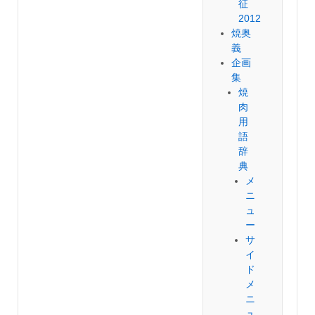
征
2012
焼奥
義
企画
集
焼
肉
用
語
辞
典
メ
ニ
ュ
ー
サ
イ
ド
メ
ニ
ュ