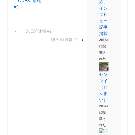
QUEST速報
方」
#9
イン
タビ
ュー
記事
‹
QUEST速報 #2
掲載
QUEST速報 #4
›
2016/01/30
に投
稿さ
れた
セン
マイ
（せ
んま
い）
2007/09/02
に投
稿さ
れた