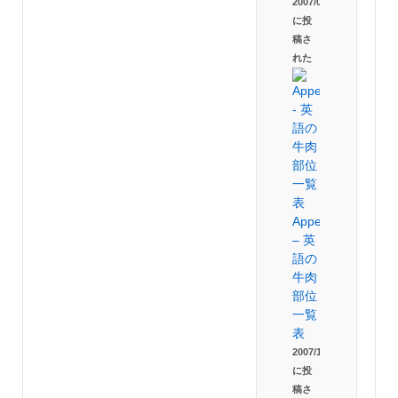
2007/09/04
に投
稿さ
れた
Appendix
– 英
語の
牛肉
部位
一覧
表
2007/10/20
に投
稿さ