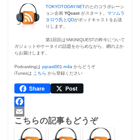
Email
TOKYOTODAY.NET
のとのコラボレーシ
ョン企画
YQcast
がスタート。
マツムラ
タロウ氏
と
QD
がポッドキャストをお送
りします。
第1回目はYAKINIQUESTの昨今について
ガジェットやケータイの話題をからめながら、網の上か
らお届けします。
Podcastingは
yqcast001.m4a
からどうぞ
iTunesは
こちら
から登録ください
Share
Post
Facebook
こちらの記事もどうぞ
Email