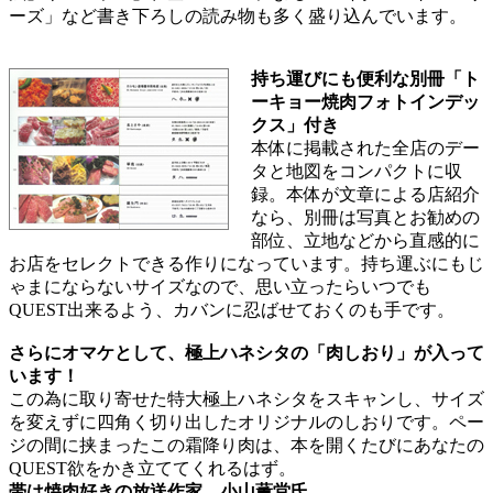
ーズ」など書き下ろしの読み物も多く盛り込んでいます。
持ち運びにも便利な別冊「ト
ーキョー焼肉フォトインデッ
クス」付き
本体に掲載された全店のデー
タと地図をコンパクトに収
録。本体が文章による店紹介
なら、別冊は写真とお勧めの
部位、立地などから直感的に
お店をセレクトできる作りになっています。持ち運ぶにもじ
ゃまにならないサイズなので、思い立ったらいつでも
QUEST出来るよう、カバンに忍ばせておくのも手です。
さらにオマケとして、極上ハネシタの「肉しおり」が入って
います！
この為に取り寄せた特大極上ハネシタをスキャンし、サイズ
を変えずに四角く切り出したオリジナルのしおりです。ペー
ジの間に挟まったこの霜降り肉は、本を開くたびにあなたの
QUEST欲をかき立ててくれるはず。
帯は焼肉好きの放送作家、小山薫堂氏