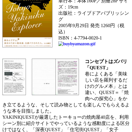
単行本：本体160P／別冊28P サイ
ズ：19cm
出版社：ライブドアパブリッシン
グ
2005年9月29日 発売 1260円（税
込）
ISBN：4-7794-0020-1
コンセプトはズバリ
「QUEST」
巷によくある「美味
しい店を羅列するだ
けのグルメ本」とは
違い、QUEST＝「焼
肉への探究心」をか
き立てるような、そして読み物としても楽しんでもらえるよ
うな本を目指しました。
YAKINIQUESTが厳選したトーキョーの焼肉屋40店を、利用
シーン別に紹介サイトでやっているような感動度による区分
けではなく、「深夜QUEST」「住宅街QUEST」「女子