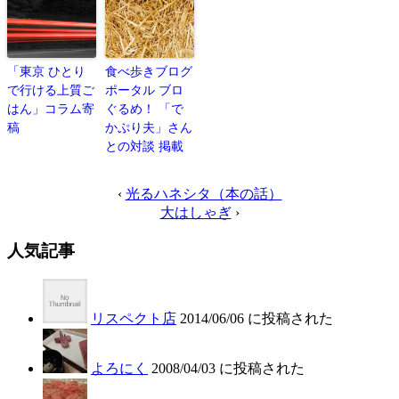
「東京 ひとり
食べ歩きブログ
で行ける上質ご
ポータル ブロ
はん」コラム寄
ぐるめ！ 「で
稿
かぷり夫」さん
との対談 掲載
‹
光るハネシタ（本の話）
大はしゃぎ
›
人気記事
リスペクト店
2014/06/06 に投稿された
よろにく
2008/04/03 に投稿された