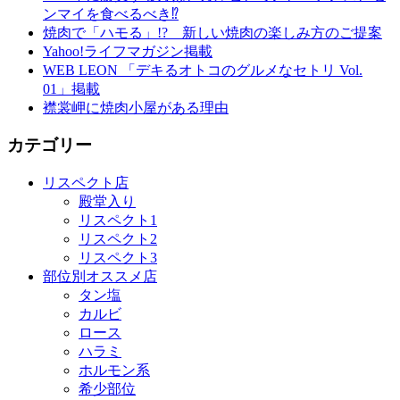
ンマイを食べるべき⁉︎
焼肉で「ハモる」!? 新しい焼肉の楽しみ方のご提案
Yahoo!ライフマガジン掲載
WEB LEON 「デキるオトコのグルメなセトリ Vol.
01」掲載
襟裳岬に焼肉小屋がある理由
カテゴリー
リスペクト店
殿堂入り
リスペクト1
リスペクト2
リスペクト3
部位別オススメ店
タン塩
カルビ
ロース
ハラミ
ホルモン系
希少部位