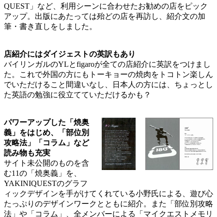
QUEST」など、利用シーンに合わせたお勧めの店をピック
アップ。出版にあたっては殆どの店を再訪し、紹介文の加
筆・書き直しをしました。
店紹介にはダイジェストの英訳もあり
バイリンガルのYLとfigaroが全ての店紹介に英訳をつけまし
た。これで外国の方にもトーキョーの焼肉をトコトン楽しん
でいただけること間違いなし、日本人の方には、ちょっとし
た英語の勉強に役立てていただけるかも？
パワーアップした「焼奥
義」をはじめ、「部位別
攻略法」「コラム」など
読み物も充実
サイト未公開のものを含
む11の「焼奥義」を、
YAKINIQUESTのグラフ
ィックデザインを手がけてくれている小野氏による、遊び心
たっぷりのデザインワークとともに紹介。また「部位別攻略
法」や「コラム」、全メンバーによる「マイクエストメモリ