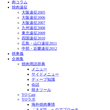
肉コラム
焼肉遠征
大阪遠征2005
大阪遠征2006
大阪遠征2007
九州遠征2008
東北遠征2009
四国遠征2010
広島・山口遠征2011
中部・近畿遠征2012
焼奥義
企画集
焼肉用語辞典
メニュー
サイドメニュー
ディープ知識
会話
焼きツール
YQ Cast
YQラボ
海外焼肉事情
「ネギ塩」へのアプローチ