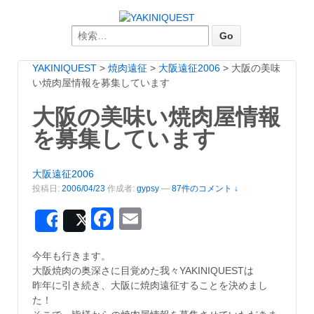
Search for:
YAKINIQUEST
>
焼肉遠征
>
大阪遠征2006
>
大阪の美味
い焼肉屋情報を募集しています
大阪の美味い焼肉屋情報
を募集しています
大阪遠征2006
投稿日:
2006/04/23
作成者:
gypsy
—
87件のコメント ↓
Facebook
Email
Share
Post
今年も行きます。
大阪焼肉の奥深さに目覚めた我々YAKINIQUESTは
昨年に引き続き、大阪に焼肉遠征することを決めまし
た！