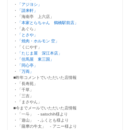
・
「アジヨシ」
・
「請来軒」
・「海南亭 上六店」
・
「本家とらちゃん 鶴橋駅前店」
・「あぐら」
・
「とさや」
・
「焼肉・ホルモン 空」
・「くにやす」
・
「たじま屋 深江本店」
・
「但馬屋 東三国」
・
「同心亭」
・
「万両」
■昨年コメントでいただいた店情報
・「長寿苑」
・「千草」
・「三吉」
・「まさやん」
■今までメールでいただいた店情報
・「一斗」 - satochih様より
・「遊山」 - ふくとも様より
・「薩摩の牛太」 - アニー様より