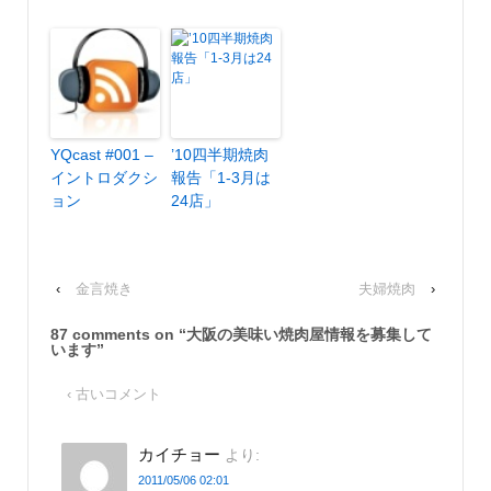
YQcast #001 –
’10四半期焼肉
イントロダクシ
報告「1-3月は
ョン
24店」
‹
金言焼き
夫婦焼肉
›
87 comments on “
大阪の美味い焼肉屋情報を募集して
います
”
‹ 古いコメント
カイチョー
より:
2011/05/06 02:01