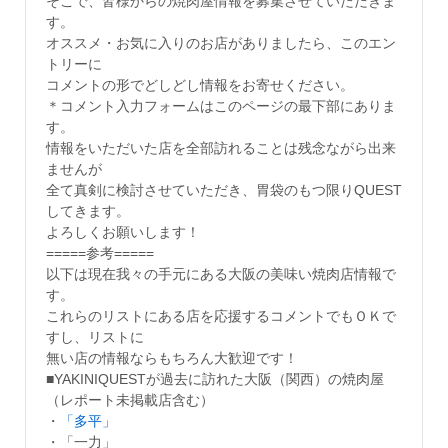
そこで、皆様からの焼肉屋情報を募集させていただきま
す。
オススメ・お気に入りのお店がありましたら、このエン
トリーに
コメントの形でどしどし情報をお寄せください。
＊コメント入力フォームはこのページの最下部にありま
す。
情報をいただいた店を全部訪れることは残念ながら出来
ませんが
全て真剣に検討させていただき、胃袋のもつ限りQUEST
してきます。
よろしくお願いします！
=====参考=====
以下は現在我々の手元にある大阪の美味い焼肉店情報で
す。
これらのリストにある店を応援するコメントでもＯＫで
すし、リストに
無い店の情報ならもちろん大歓迎です！
■YAKINIQUESTが過去に訪れた大阪（関西）の焼肉屋
（レポート未掲載店含む）
・
「多平」
・「一力」