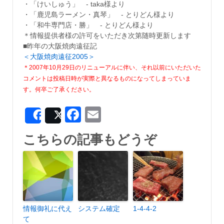
・「けいしゅう」 - taka様より
・「鹿児島ラーメン・真琴」 - とりどん様より
・「和牛専門店・勝」 - とりどん様より
＊情報提供者様の許可をいただき次第随時更新します
■昨年の大阪焼肉遠征記
＜大阪焼肉遠征2005＞
＊2007年10月29日のリニューアルに伴い、それ以前にいただいた
コメントは投稿日時が実際と異なるものになってしまっていま
す。何卒ご了承ください。
Facebook
Email
Share
Post
こちらの記事もどうぞ
情報御礼に代え
システム確定
1-4-4-2
て