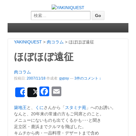
Search for:
YAKINIQUEST
>
肉コラム
>
ほぼほぼ遠征
ほぼほぼ遠征
肉コラム
投稿日:
2007/11/18
作成者:
gypsy
—
3件のコメント ↓
Facebook
Email
Share
Post
築地王
と、
くに
さんから「
スタミナ苑
」へのお誘い。
なんと、20年来の常連の方もご同席とのこと。
メニューにないものも出てくるかも･･･と聞き
足立区・鹿浜までクルマを飛ばした。
キムチから肉・一品料理・デザートまで含め