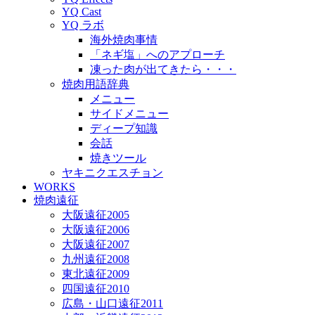
YQ Cast
YQ ラボ
海外焼肉事情
「ネギ塩」へのアプローチ
凍った肉が出てきたら・・・
焼肉用語辞典
メニュー
サイドメニュー
ディープ知識
会話
焼きツール
ヤキニクエスチョン
WORKS
焼肉遠征
大阪遠征2005
大阪遠征2006
大阪遠征2007
九州遠征2008
東北遠征2009
四国遠征2010
広島・山口遠征2011