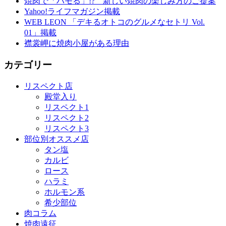
焼肉で「ハモる」!? 新しい焼肉の楽しみ方のご提案
Yahoo!ライフマガジン掲載
WEB LEON 「デキるオトコのグルメなセトリ Vol.
01」掲載
襟裳岬に焼肉小屋がある理由
カテゴリー
リスペクト店
殿堂入り
リスペクト1
リスペクト2
リスペクト3
部位別オススメ店
タン塩
カルビ
ロース
ハラミ
ホルモン系
希少部位
肉コラム
焼肉遠征