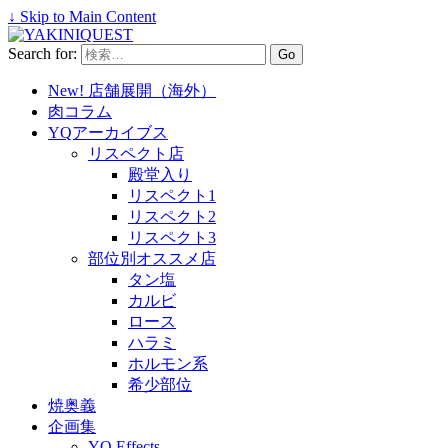
↓ Skip to Main Content
Search for:
New! 店舗展開（海外）
肉コラム
YQアーカイブス
リスペクト店
殿堂入り
リスペクト1
リスペクト2
リスペクト3
部位別オススメ店
タン塩
カルビ
ロース
ハラミ
ホルモン系
希少部位
焼奥義
企画集
YQ Effects