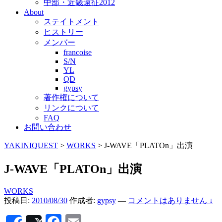
中部・近畿遠征2012
About
ステイトメント
ヒストリー
メンバー
francoise
S/N
YL
QD
gypsy
著作権について
リンクについて
FAQ
お問い合わせ
YAKINIQUEST
>
WORKS
>
J-WAVE「PLATOn」出演
J-WAVE「PLATOn」出演
WORKS
投稿日:
2010/08/30
作成者:
gypsy
—
コメントはありません ↓
Facebook
Email