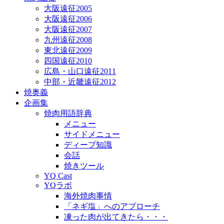
大阪遠征2005
大阪遠征2006
大阪遠征2007
九州遠征2008
東北遠征2009
四国遠征2010
広島・山口遠征2011
中部・近畿遠征2012
焼奥義
企画集
焼肉用語辞典
メニュー
サイドメニュー
ディープ知識
会話
焼きツール
YQ Cast
YQラボ
海外焼肉事情
「ネギ塩」へのアプローチ
凍った肉が出てきたら・・・