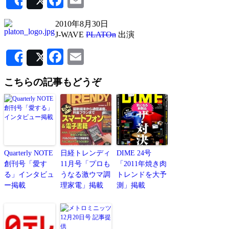
Share
Post
2010年8月30日
J-WAVE
PLATOn
出演
Facebook
Email
Share
Post
こちらの記事もどうぞ
Quarterly NOTE
日経トレンディ
DIME 24号
創刊号「愛す
11月号「プロも
「2011年焼き肉
る」インタビュ
うなる激ウマ調
トレンドを大予
ー掲載
理家電」掲載
測」掲載