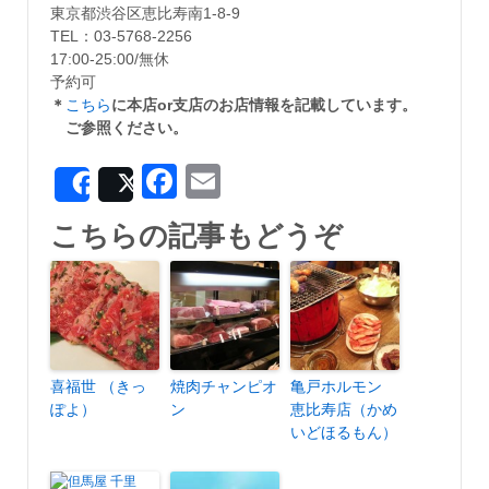
東京都渋谷区恵比寿南1-8-9
TEL：03-5768-2256
17:00-25:00/無休
予約可
＊
こちら
に本店or支店のお店情報を記載しています。
ご参照ください。
Facebook
Email
Share
Post
こちらの記事もどうぞ
喜福世 （きっ
焼肉チャンピオ
亀戸ホルモン
ぽよ）
ン
恵比寿店（かめ
いどほるもん）