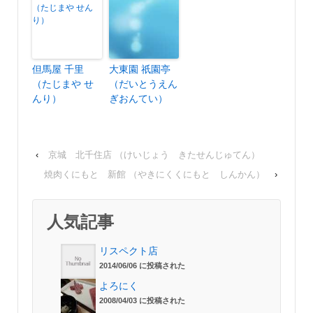
但馬屋 千里
大東園 祇園亭
（たじまや せ
（だいとうえん
んり）
ぎおんてい）
‹
京城 北千住店 （けいじょう きたせんじゅてん）
焼肉くにもと 新館 （やきにくくにもと しんかん）
›
人気記事
リスペクト店
2014/06/06 に投稿された
よろにく
2008/04/03 に投稿された