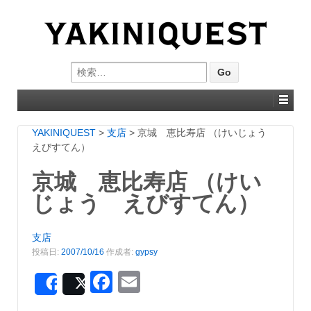
Search for:
YAKINIQUEST
>
支店
>
京城 恵比寿店 （けいじょう
えびすてん）
京城 恵比寿店 （けい
じょう えびすてん）
支店
投稿日:
2007/10/16
作成者:
gypsy
Facebook
Email
Share
Post