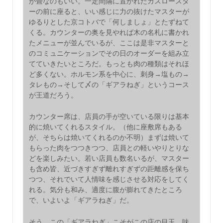
が畳なのもいい。一定間隔に置かれたガスロースタ
ーの前に座ると、いい感じに力の抜けたマスターが
ゆるりとした京コトバで「何しましょ」とたずねて
くる。カウンターの奥を見やれば木の名札に書かれ
たメニューが並んでいるが、ここは是非マスターと
のコミュニケーションでその日のオーダーを組み立
てていきたいところだ。もっとも肉の種類はそれほ
ど多くない。ホルモン系を中心に、刺身→塩もの→
タレもの→そして〆の「ギアラねぎ」というコース
が王道だろう。
カウンター席は、店員の手が空いている限りは基本
的に焼いてくれるスタイル。（他に座敷席もある
が、そちらは焼いてくれるのか不明）まずは焼いて
もらった肉をつつきつつ、店員との軽いやりとりな
どを楽しみたい。若い店員も数名いるが、マスター
も含め皆、近づきすぎず離れすぎずの距離感を保ち
つつ、それでいて人情味を感じさせる対応をしてく
れる。気分も和み、適度に腹が膨れてきたところ
で、いよいよ「ギアラねぎ」だ。
そう、この「ギアラねぎ」こそがこの店の目玉。味