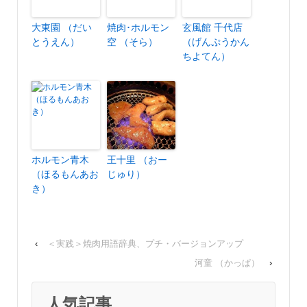
大東園 （だい
焼肉･ホルモン
玄風館 千代店
とうえん）
空 （そら）
（げんぷうかん
ちよてん）
ホルモン青木
王十里 （おー
（ほるもんあお
じゅり）
き）
‹
＜実践＞焼肉用語辞典、プチ・バージョンアップ
河童 （かっぱ）
›
人気記事