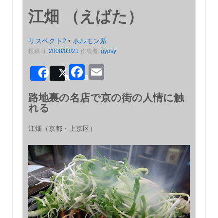
江畑 （えばた）
リスペクト2
•
ホルモン系
投稿日:
2008/03/21
作成者:
gypsy
Facebook
Email
Share
Post
路地裏の名店で京の街の人情に触
れる
江畑（京都・上京区）