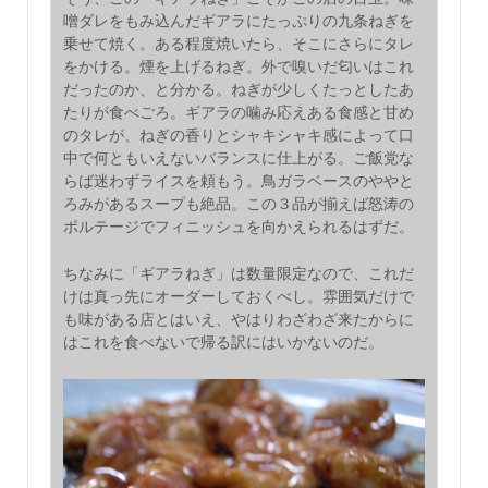
噌ダレをもみ込んだギアラにたっぷりの九条ねぎを
乗せて焼く。ある程度焼いたら、そこにさらにタレ
をかける。煙を上げるねぎ。外で嗅いだ匂いはこれ
だったのか、と分かる。ねぎが少しくたっとしたあ
たりが食べごろ。ギアラの噛み応えある食感と甘め
のタレが、ねぎの香りとシャキシャキ感によって口
中で何ともいえないバランスに仕上がる。ご飯党な
らば迷わずライスを頼もう。鳥ガラベースのややと
ろみがあるスープも絶品。この３品が揃えば怒涛の
ボルテージでフィニッシュを向かえられるはずだ。
ちなみに「ギアラねぎ」は数量限定なので、これだ
けは真っ先にオーダーしておくべし。雰囲気だけで
も味がある店とはいえ、やはりわざわざ来たからに
はこれを食べないで帰る訳にはいかないのだ。