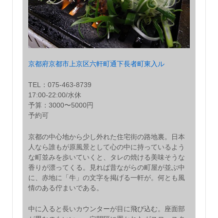
京都府京都市上京区六軒町通下長者町東入ル
TEL：075-463-8739
17:00-22:00/水休
予算：3000〜5000円
予約可
京都の中心地から少し外れた住宅街の路地裏。日本
人なら誰もが原風景として心の中に持っているよう
な町並みを歩いていくと、タレの焼ける美味そうな
香りが漂ってくる。見れば昔ながらの町屋が並ぶ中
に、赤地に「牛」の文字を掲げる一軒が。何とも風
情のある佇まいである。
中に入ると長いカウンターが目に飛び込む。座面部