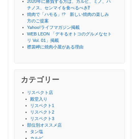
2020年に勝負する方は、カルビ、ミノ、ハ
チノス、センマイを食べるべき⁉︎
焼肉で「ハモる」!? 新しい焼肉の楽しみ
方のご提案
Yahoo!ライフマガジン掲載
WEB LEON 「デキるオトコのグルメなセト
リ Vol. 01」掲載
襟裳岬に焼肉小屋がある理由
カテゴリー
リスペクト店
殿堂入り
リスペクト1
リスペクト2
リスペクト3
部位別オススメ店
タン塩
カルビ