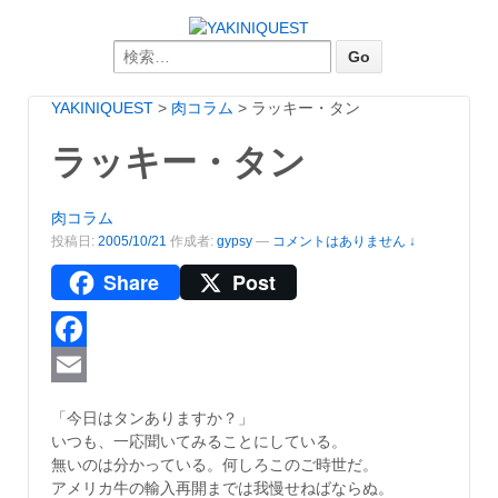
Search for:
YAKINIQUEST
>
肉コラム
>
ラッキー・タン
ラッキー・タン
肉コラム
投稿日:
2005/10/21
作成者:
gypsy
—
コメントはありません ↓
Share
Post
Facebook
Email
「今日はタンありますか？」
いつも、一応聞いてみることにしている。
無いのは分かっている。何しろこのご時世だ。
アメリカ牛の輸入再開までは我慢せねばならぬ。