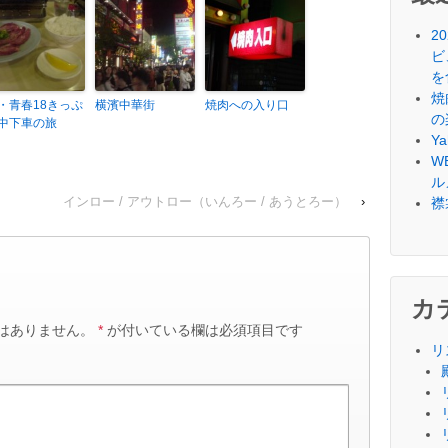
2
ビ
を
焼
・青春18きっぷ
横濱中華街
焼肉への入り口
の
中下車の旅
Y
W
ル
インロー / アウトロー（いんろー / あうとろー）
›
襟
カ
はありません。
*
が付いている欄は必須項目です
リ