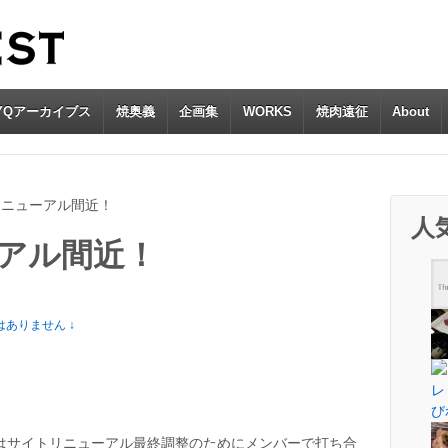
YQアーカイブス
焼奥義
企画集
WORKS
焼肉遠征
About
リニューアル間近！
人
アル間近！
ありません ↓
ok
l
はサイトリニューアル最終調整のためにメンバーで打ち合