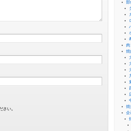
部
肉
焼
焼
ださい。
企