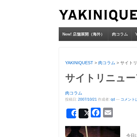
New! 店舗展開（海外）
肉コラム
YAKINIQUEST
>
肉コラム
>
サイト
サイトリニュー
肉コラム
投稿日:
2007/10/21
作成者:
qd
—
コメントは
Facebo
Emai
Share
Post
今日