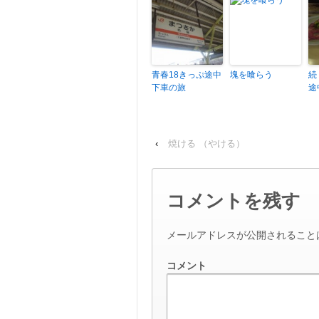
青春18きっぷ途中
塊を喰らう
続
下車の旅
途
‹
焼ける （やける）
コメントを残す
メールアドレスが公開されること
コメント