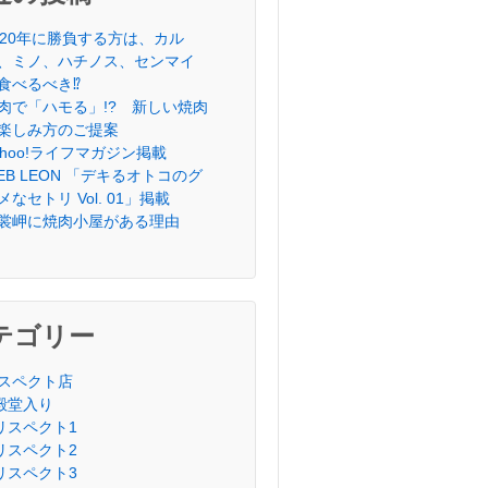
020年に勝負する方は、カル
、ミノ、ハチノス、センマイ
食べるべき⁉︎
肉で「ハモる」!? 新しい焼肉
楽しみ方のご提案
ahoo!ライフマガジン掲載
EB LEON 「デキるオトコのグ
メなセトリ Vol. 01」掲載
裳岬に焼肉小屋がある理由
テゴリー
スペクト店
殿堂入り
リスペクト1
リスペクト2
リスペクト3