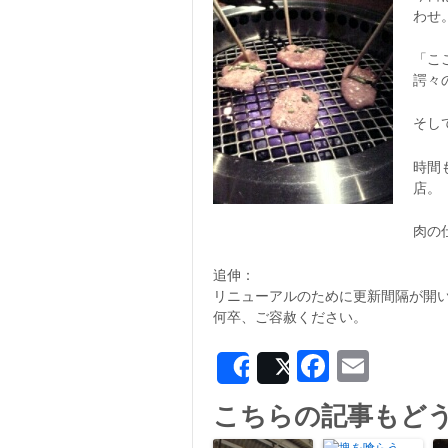
わせ
「こ
諤々
そし
時間
店。
肉の
追伸：
リニューアルのために更新間隔が開
何卒、ご容赦ください。
Facebo
Emai
Share
Post
こちらの記事もど