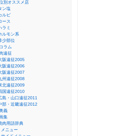
位別オススメ店
タン塩
カルビ
ロース
ハラミ
ホルモン系
希少部位
コラム
肉遠征
大阪遠征2005
大阪遠征2006
大阪遠征2007
九州遠征2008
東北遠征2009
四国遠征2010
広島・山口遠征2011
中部・近畿遠征2012
奥義
画集
焼肉用語辞典
メニュー