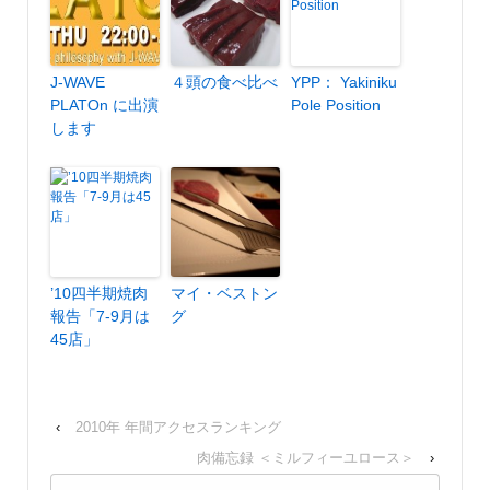
J-WAVE
４頭の食べ比べ
YPP： Yakiniku
PLATOn に出演
Pole Position
します
’10四半期焼肉
マイ・ベストン
報告「7-9月は
グ
45店」
‹
2010年 年間アクセスランキング
肉備忘録 ＜ミルフィーユロース＞
›