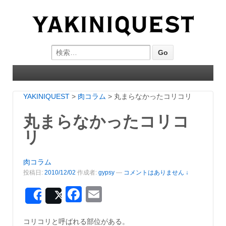
Search for:
YAKINIQUEST
>
肉コラム
>
丸まらなかったコリコリ
丸まらなかったコリコ
リ
肉コラム
投稿日:
2010/12/02
作成者:
gypsy
—
コメントはありません ↓
Facebook
Email
Share
Post
コリコリと呼ばれる部位がある。