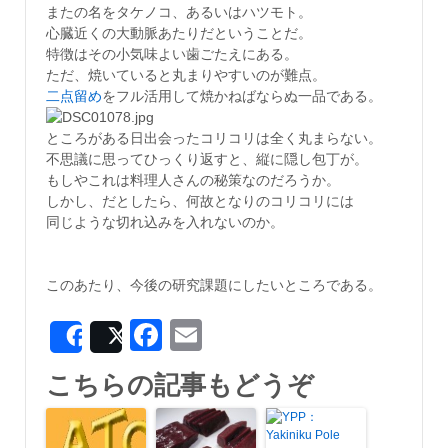
またの名をタケノコ、あるいはハツモト。
心臓近くの大動脈あたりだということだ。
特徴はその小気味よい歯ごたえにある。
ただ、焼いていると丸まりやすいのが難点。
二点留め
をフル活用して焼かねばならぬ一品である。
ところがある日出会ったコリコリは全く丸まらない。
不思議に思ってひっくり返すと、縦に隠し包丁が。
もしやこれは料理人さんの秘策なのだろうか。
しかし、だとしたら、何故となりのコリコリには
同じような切れ込みを入れないのか。
このあたり、今後の研究課題にしたいところである。
Facebook
Email
Share
Post
こちらの記事もどうぞ