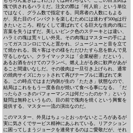
もちろん驚きはこれだけでは終わらない。ここの目玉肉は
塊で供されるハラミだ。注文の際は「何人前」という単位
ではなく、グラム数で指定する。同席者の人数にもよる
が、見た目のインパクトを楽しむためには迷わず500gは行
きたいところ。程なくして運ばれてくる巨大な生肉の塊に
言葉を失うはずだ。美しいピンク色のステーキとは違い、
ハラミの塊は荒々しい外見。その肉塊はマスターの手によ
ってガスコンロにでんと置かれ、ジュージューと音を立て
て焼かれる。我々客はその様をただひたすら息を飲んで見
守るしかない。クライマックスは「企業秘密」だという、
あるお酒をかけてのフランベ。燃え上がる炎に歓声があが
ること間違いなしだ。その後肉は一旦引き上げられ、通常
の焼肉サイズにカットされて再びテーブルに運ばれて来
る。この時点ではまだ内側が生の「たたき」状態なので、
結局はこれをもう一度各自が焼いて食べる事になる。「だ
ったらさっきのパフォーマンスは何だったのか？」という
疑問は無粋というもの。目の前で塊肉を焼くという興奮を
提供する、マスター一流の演出なのだ。
このマスター、外見はちょっとおっかないところがあるが
実に気さくでサービス精神にあふれている。リアクション
に困ってしまうジョークを連発するのはご愛敬だが、それ