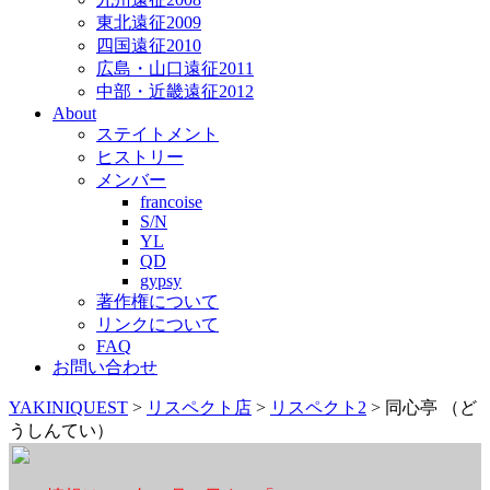
東北遠征2009
四国遠征2010
広島・山口遠征2011
中部・近畿遠征2012
About
ステイトメント
ヒストリー
メンバー
francoise
S/N
YL
QD
gypsy
著作権について
リンクについて
FAQ
お問い合わせ
YAKINIQUEST
>
リスペクト店
>
リスペクト2
>
同心亭 （ど
うしんてい）