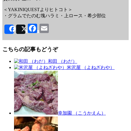
＜YAKINIQUESTよりヒトコト＞
・グラムでたのむ塊ハラミ・上ロース・希少部位
Facebook
Email
Share
Post
こちらの記事もどうぞ
和田 （わだ）
米沢屋 （よねざわや）
幸加園 （こうかえん）