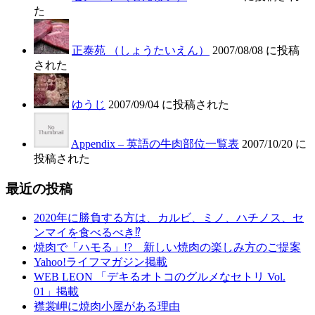
た
正泰苑 （しょうたいえん）
2007/08/08 に投稿
された
ゆうじ
2007/09/04 に投稿された
Appendix – 英語の牛肉部位一覧表
2007/10/20 に
投稿された
最近の投稿
2020年に勝負する方は、カルビ、ミノ、ハチノス、セ
ンマイを食べるべき⁉︎
焼肉で「ハモる」!? 新しい焼肉の楽しみ方のご提案
Yahoo!ライフマガジン掲載
WEB LEON 「デキるオトコのグルメなセトリ Vol.
01」掲載
襟裳岬に焼肉小屋がある理由