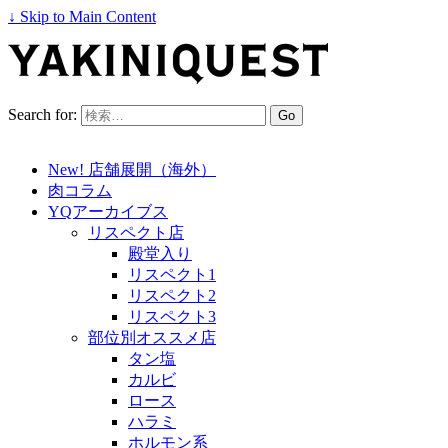
↓ Skip to Main Content
Search for:
New! 店舗展開（海外）
肉コラム
YQアーカイブス
リスペクト店
殿堂入り
リスペクト1
リスペクト2
リスペクト3
部位別オススメ店
タン塩
カルビ
ロース
ハラミ
ホルモン系