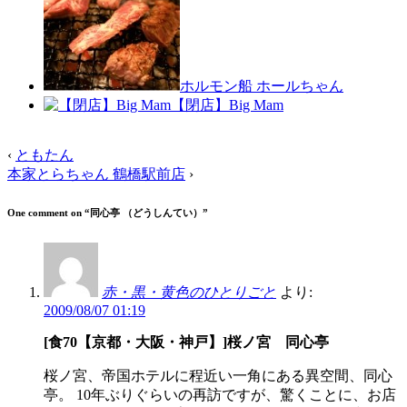
ホルモン船 ホールちゃん
【閉店】Big Mam
‹
ともたん
本家とらちゃん 鶴橋駅前店
›
One comment on “
同心亭 （どうしんてい）
”
赤・黒・黄色のひとりごと
より:
2009/08/07 01:19
[食70【京都・大阪・神戸】]桜ノ宮 同心亭
桜ノ宮、帝国ホテルに程近い一角にある異空間、同心
亭。 10年ぶりぐらいの再訪ですが、驚くことに、お店