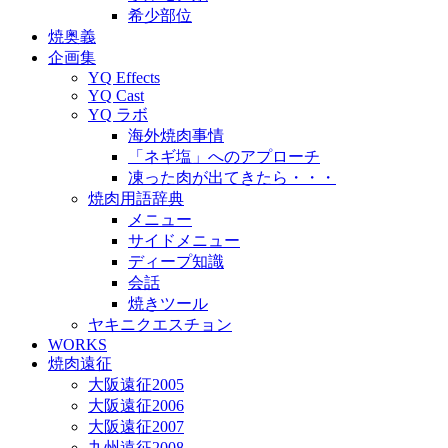
希少部位
焼奥義
企画集
YQ Effects
YQ Cast
YQ ラボ
海外焼肉事情
「ネギ塩」へのアプローチ
凍った肉が出てきたら・・・
焼肉用語辞典
メニュー
サイドメニュー
ディープ知識
会話
焼きツール
ヤキニクエスチョン
WORKS
焼肉遠征
大阪遠征2005
大阪遠征2006
大阪遠征2007
九州遠征2008