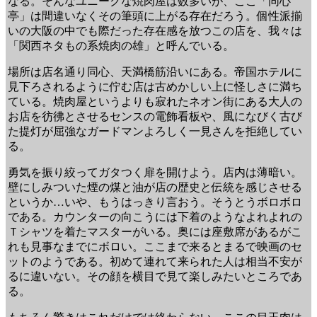
なる。そんなユニークな焼肉屋は数多いが、ここ「同心
亭」は間違いなくその筆頭に上がる存在だろう。個性派揃
いの大阪の中でも際だった存在感を放つこの店を、我々は
「関西ネタもの系焼肉の雄」と呼んでいる。
場所は店名通り同心、天満橋筋沿いにある。帝国ホテルに
見下ろされるように佇む店は古めかしい上に怪しさに満ち
ている。焼肉屋というよりも寂れたネオン街にある大人の
お店を彷彿とさせるセンスの電飾看板や、風になびく古び
た提灯が屈強なガードマンよろしく一見さんを拒絶してい
る。
勇気を振り絞ってガタつく扉を開けよう。店内は薄暗い。
壁にしみついた煙の煤と油が店の歴史と伝統を感じさせる
というか…いや、もうはっきり言おう。そうとうボロボロ
である。カウンターの向こうには下着のようなよれよれの
Ｔシャツを着たマスターがいる。奥には座敷席があるがこ
れも見事なまでにボロい。ここまで来るとまるで映画のセ
ットのようである。初めて連れて来られた人は相当不安が
るに違いない。その顔を横目で見て楽しみたいところであ
る。