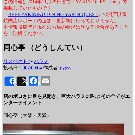
この情報は2014年11月29日まで「YAKINIQUEST.com」で
掲載していたものです。
「
BEEF YAKINIKU DINING YAKINIQUEST
」の開店以降、
焼肉店レポートの追加・更新等は行っておりません。
本情報投稿時と現在のお店の状況は異なる場合があること
をご理解ください。
同心亭 （どうしんてい）
リスペクト2
•
ハラミ
投稿日:
2007/09/04
作成者:
gypsy
Facebook
Email
Share
Post
店のボロさに目を見開き、巨大ハラミに叫ぶ その全てがエ
ンターテイメント
同心亭（大阪・天満）