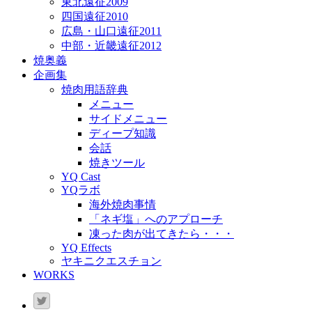
東北遠征2009
四国遠征2010
広島・山口遠征2011
中部・近畿遠征2012
焼奥義
企画集
焼肉用語辞典
メニュー
サイドメニュー
ディープ知識
会話
焼きツール
YQ Cast
YQラボ
海外焼肉事情
「ネギ塩」へのアプローチ
凍った肉が出てきたら・・・
YQ Effects
ヤキニクエスチョン
WORKS