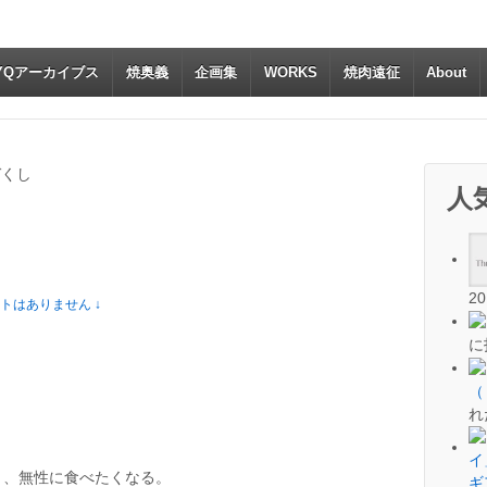
YQアーカイブス
焼奥義
企画集
WORKS
焼肉遠征
About
づくし
人
2
トはありません ↓
に
（
れ
々、無性に食べたくなる。
ギ