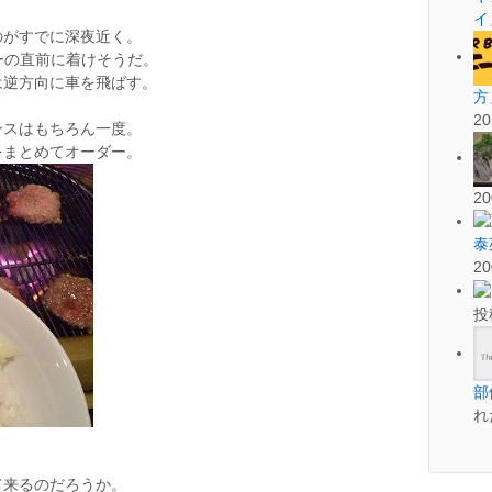
イ
のがすでに深夜近く。
ダーの直前に着けそうだ。
は逆方向に車を飛ばす。
方
2
ンスはもちろん一度。
をまとめてオーダー。
2
泰
2
投
部
れ
。
て来るのだろうか。