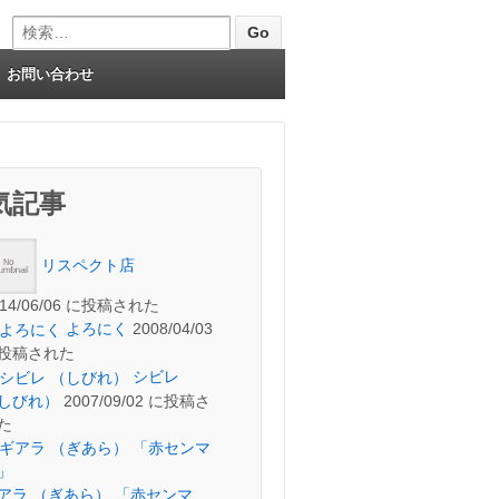
Search for:
お問い合わせ
気記事
リスペクト店
014/06/06 に投稿された
よろにく
2008/04/03
投稿された
シビレ
しびれ）
2007/09/02 に投稿さ
た
アラ （ぎあら） 「赤センマ