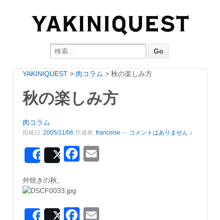
Search for:
YAKINIQUEST
>
肉コラム
>
秋の楽しみ方
秋の楽しみ方
肉コラム
投稿日:
2005/11/06
作成者:
francoise
—
コメントはありません ↓
Facebook
Email
Share
Post
外焼きの秋。
Facebook
Email
Share
Post