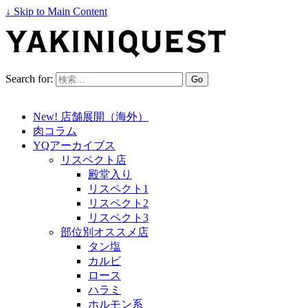
↓ Skip to Main Content
Search for:
New! 店舗展開（海外）
肉コラム
YQアーカイブス
リスペクト店
殿堂入り
リスペクト1
リスペクト2
リスペクト3
部位別オススメ店
タン塩
カルビ
ロース
ハラミ
ホルモン系