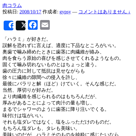
肉コラム
投稿日:
2008/10/17
作成者:
gypsy
—
コメントはありません ↓
Facebook
Email
Share
Post
「ハラミ」が好きだ。
誤解を恐れずに言えば、適度に下品なところがいい。
奥歯で噛み締めたときに歯茎に肉繊維が絡み、
肉を食らう原始の喜びを感じさせてくれるようなもの。
固くて噛み切れないものとはちょっと違う。
歯の圧力に対して抵抗は見せながらも
徐々に繊維の隙間への侵入を許し、
最後にバラリと解（ほど）けていく。そんな感じだ。
当然、厚切りが好みだ。
より肉繊維を感じられるのはもちろんだが、
厚みがあることによって肉汁の量も増し、
まるでシャワーのように歯茎に降り注いでくる。
味付けは塩がいい。
それも塩ダレではなく、塩をふっただけのものだ。
もちろん塩ダレも、タレも美味い。
美味いのだが、ハラミそのものを純粋に感じたいなら