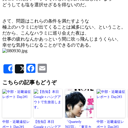
どうしても塩を選択せざるを得ないのだ。
さて、問題はこれらの条件を満たすような
極上のハラミにが出てくることは滅多にない、ということ。
だから、こんなハラミに巡り会えた夜は、
仕事の疲れなんかあっという間に吹っ飛んじまうくらい、
幸せな気持ちになることができるのである。
Facebook
Email
Share
Post
こちらの記事もどうぞ
中部・近畿遠征レ
【告知】本日
「Quarterly
中部・近畿遠征レ
ポート Day2#1
Google＋ハングア
NOTE」「東京カ
ポート Day2#3