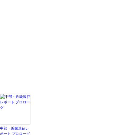
中部・近畿遠征レ
ポート プロローグ