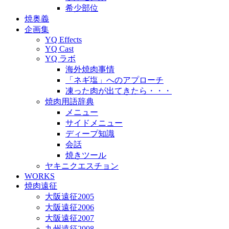
希少部位
焼奥義
企画集
YQ Effects
YQ Cast
YQ ラボ
海外焼肉事情
「ネギ塩」へのアプローチ
凍った肉が出てきたら・・・
焼肉用語辞典
メニュー
サイドメニュー
ディープ知識
会話
焼きツール
ヤキニクエスチョン
WORKS
焼肉遠征
大阪遠征2005
大阪遠征2006
大阪遠征2007
九州遠征2008