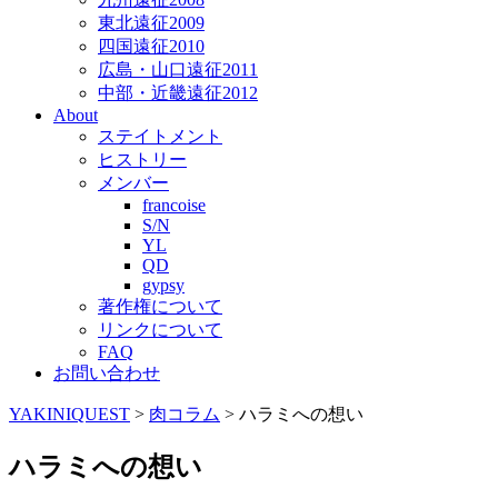
東北遠征2009
四国遠征2010
広島・山口遠征2011
中部・近畿遠征2012
About
ステイトメント
ヒストリー
メンバー
francoise
S/N
YL
QD
gypsy
著作権について
リンクについて
FAQ
お問い合わせ
YAKINIQUEST
>
肉コラム
>
ハラミへの想い
ハラミへの想い