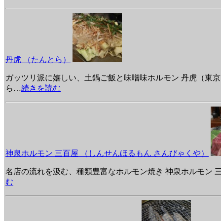
丹虎 （たんとら）
ガッツリ派に嬉しい、土鍋ご飯と味噌味ホルモン 丹虎（東京・池尻） 東京都
ら
…
続きを読む
神泉ホルモン 三百屋 （しんせんほるもん さんびゃくや）
名店の流れを汲む、種類豊富なホルモン焼き 神泉ホルモン 三百屋（東京・神泉）
む