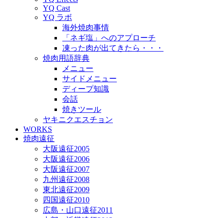
YQ Cast
YQ ラボ
海外焼肉事情
「ネギ塩」へのアプローチ
凍った肉が出てきたら・・・
焼肉用語辞典
メニュー
サイドメニュー
ディープ知識
会話
焼きツール
ヤキニクエスチョン
WORKS
焼肉遠征
大阪遠征2005
大阪遠征2006
大阪遠征2007
九州遠征2008
東北遠征2009
四国遠征2010
広島・山口遠征2011