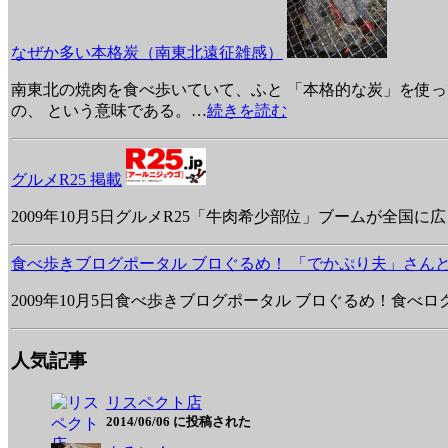
なぜか多い本格炭（南東北遠征雑感）
南東北の焼肉を食べ歩いていて、ふと 「本格的な炭」を使っ
の、 という意味である。
…
続きを読む
グルメR25 掲載
2009年10月5日グルメR25「牛肉希少部位」ブームが全国に
食べ歩きブログポータル ブロぐるめ！ 「でかぷり夫」さんと
2009年10月5日食べ歩きブログポータル ブロぐるめ！食べ
人気記事
リスペクト店
2014/06/06 に投稿された