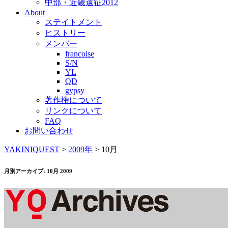
中部・近畿遠征2012
About
ステイトメント
ヒストリー
メンバー
francoise
S/N
YL
QD
gypsy
著作権について
リンクについて
FAQ
お問い合わせ
YAKINIQUEST
>
2009年
>
10月
月別アーカイブ:
10月 2009