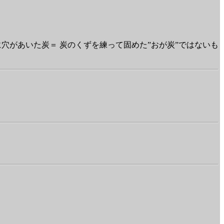
穴があいた炭＝ 炭のくずを練って固めた”おが炭”ではないも