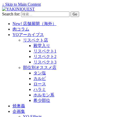
↓ Skip to Main Content
Search for:
New! 店舗展開（海外）
肉コラム
YQアーカイブス
リスペクト店
殿堂入り
リスペクト1
リスペクト2
リスペクト3
部位別オススメ店
タン塩
カルビ
ロース
ハラミ
ホルモン系
希少部位
焼奥義
企画集
YQ Effects