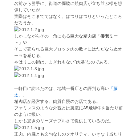
名前から勝手に、街道の両脇に焼肉店が立ち並ぶ様を想
像していたが、
実際はそこまでではなく、ぽつりぽつりといったところ
だろうか。
しかしながらその一角にある巨大な精肉店
「養老ミー
ト」
や
そこで売られる巨大ブロック肉の数々にはただならぬオ
ーラを感じる。
やはりこの街は、まぎれもない”肉処”なのである。
＿＿＿＿＿＿＿＿＿＿＿＿＿＿＿＿＿＿＿＿＿＿
一軒目に訪れたのは、地域一番店との評判も高い
「藤
太」
。
精肉店が経営する、肉質自慢のお店である。
ファミレスのような外観とは裏腹にA5飛騨牛を当たり前
のように扱い、
しかも驚きのリーズナブルさで提供しているのだ。
正肉、内臓とも文句なしのクオリティ。いきなり当たり