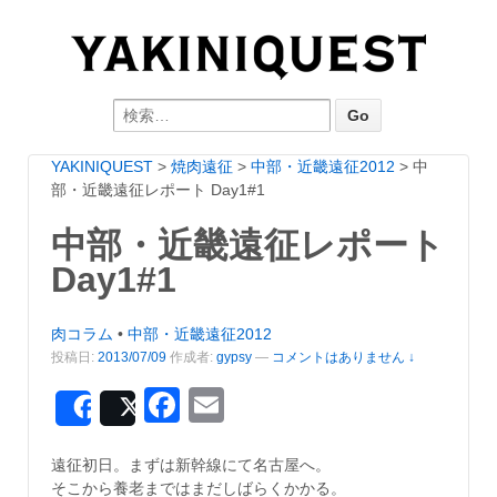
Search for:
YAKINIQUEST
>
焼肉遠征
>
中部・近畿遠征2012
>
中
部・近畿遠征レポート Day1#1
中部・近畿遠征レポート
Day1#1
肉コラム
•
中部・近畿遠征2012
投稿日:
2013/07/09
作成者:
gypsy
—
コメントはありません ↓
Facebook
Email
Share
Post
遠征初日。まずは新幹線にて名古屋へ。
そこから養老まではまだしばらくかかる。