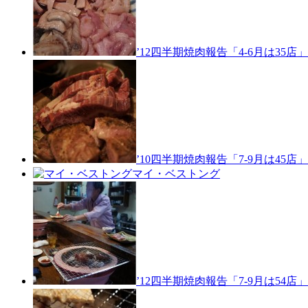
’12四半期焼肉報告「4-6月は35店」
’10四半期焼肉報告「7-9月は45店」
マイ・ベストング
’12四半期焼肉報告「7-9月は54店」