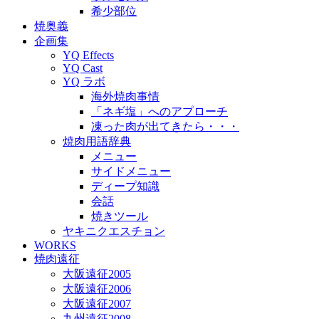
希少部位
焼奥義
企画集
YQ Effects
YQ Cast
YQ ラボ
海外焼肉事情
「ネギ塩」へのアプローチ
凍った肉が出てきたら・・・
焼肉用語辞典
メニュー
サイドメニュー
ディープ知識
会話
焼きツール
ヤキニクエスチョン
WORKS
焼肉遠征
大阪遠征2005
大阪遠征2006
大阪遠征2007
九州遠征2008