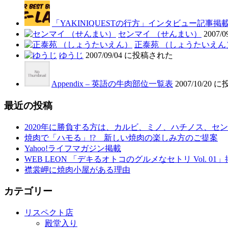
「YAKINIQUESTの行方」インタビュー記事掲
センマイ （せんまい）
2007
正泰苑 （しょうたいえん
ゆうじ
2007/09/04 に投稿された
Appendix – 英語の牛肉部位一覧表
2007/10/20
最近の投稿
2020年に勝負する方は、カルビ、ミノ、ハチノス、セン
焼肉で「ハモる」!? 新しい焼肉の楽しみ方のご提案
Yahoo!ライフマガジン掲載
WEB LEON 「デキるオトコのグルメなセトリ Vol. 01
襟裳岬に焼肉小屋がある理由
カテゴリー
リスペクト店
殿堂入り