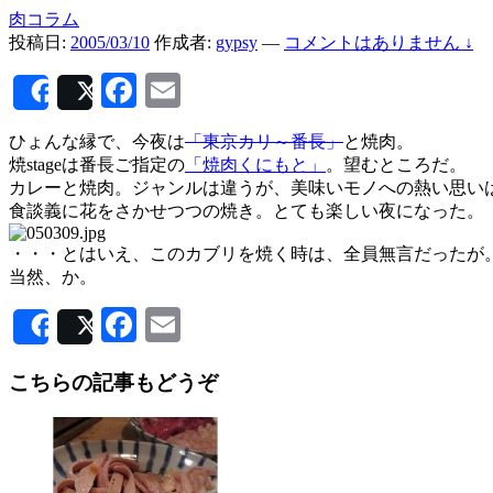
肉コラム
投稿日:
2005/03/10
作成者:
gypsy
—
コメントはありません ↓
Facebook
Email
Share
Post
ひょんな縁で、今夜は
「東京カリ～番長」
と焼肉。
焼stageは番長ご指定の
「焼肉くにもと」
。望むところだ。
カレーと焼肉。ジャンルは違うが、美味いモノへの熱い思い
食談義に花をさかせつつの焼き。とても楽しい夜になった。
・・・とはいえ、このカブリを焼く時は、全員無言だったが
当然、か。
Facebook
Email
Share
Post
こちらの記事もどうぞ