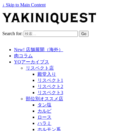
↓ Skip to Main Content
Search for:
New! 店舗展開（海外）
肉コラム
YQアーカイブス
リスペクト店
殿堂入り
リスペクト1
リスペクト2
リスペクト3
部位別オススメ店
タン塩
カルビ
ロース
ハラミ
ホルモン系