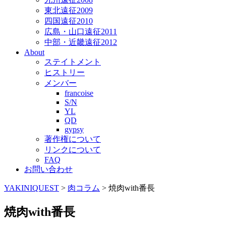
東北遠征2009
四国遠征2010
広島・山口遠征2011
中部・近畿遠征2012
About
ステイトメント
ヒストリー
メンバー
francoise
S/N
YL
QD
gypsy
著作権について
リンクについて
FAQ
お問い合わせ
YAKINIQUEST
>
肉コラム
>
焼肉with番長
焼肉with番長