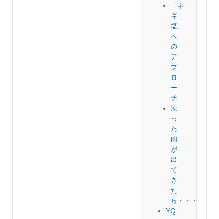
「ネ
ギ
塩」
へ
の
ア
プ
ロ
ー
チ
凍
っ
た
肉
が
出
て
き
た
ら・・・
YQ