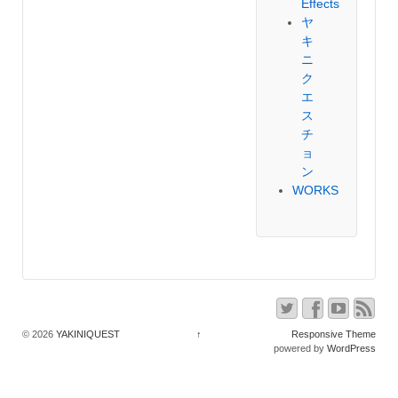
Effects
ヤ
キ
ニ
ク
エ
ス
チ
ョ
ン
WORKS
© 2026
YAKINIQUEST
↑
Responsive Theme
powered by
WordPress