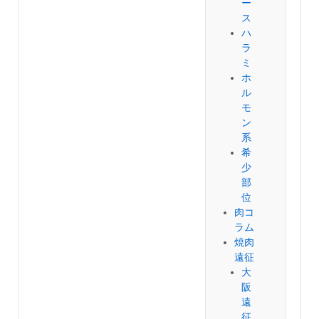
ー
ス
ハ
ラ
ミ
ホ
ル
モ
ン
系
希
少
部
位
肉コ
ラム
焼肉
遠征
大
阪
遠
征