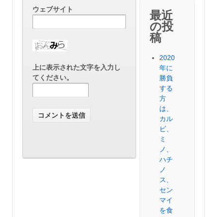
ウェブサイト
最近
の投
稿
2020
上に表示された文字を入力し
年に
てください。
勝負
する
方
は、
カル
ビ、
ミ
ノ、
ハチ
ノ
ス、
セン
マイ
を食