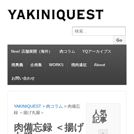
Search for:
New! 店舗展開（海外）
肉コラム
YQアーカイブス
焼奥義
企画集
WORKS
焼肉遠征
About
お問い合わせ
YAKINIQUEST
>
肉コラム
>
肉備忘
人気
録 ＜揚げ丸腸＞
記事
肉備忘録 ＜揚げ