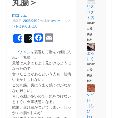
丸腸＞
リス
ペク
肉コラム
ト店
投稿日:
2008/04/19
作成者:
gypsy
—
コメ
2014/06/06
ントはありません ↓
に投
稿さ
Facebook
Email
Share
Post
れた
コプチャン
を裏返して脂を内側に入
よろ
れた「丸腸」。
にく
最近は東京でもよく見かけるように
2008/04/03
なったので、
に投
食べたことがあるという人も、結構
稿さ
いるかもしれない。
れた
この丸腸、実はうまく焼くのがなか
なか難しい。
シビ
何しろ脂が多いので、気をつけない
レ
とすぐに火事状態になる。
（し
結果、焦げ目がついてしまい、せっ
び
かくの脂の甘みが
れ）