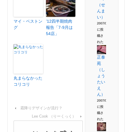
（せ
んま
い）
マイ・ベストン
’12四半期焼肉
2007/09/02
グ
報告「7-9月は
に投
54店」
稿さ
れた
正泰
苑
（し
ょう
丸まらなかった
たい
コリコリ
え
ん）
2007/08/08
に投
‹
霜降りデザインが流行？
稿さ
Lee Cook （りーくっく）
›
れた