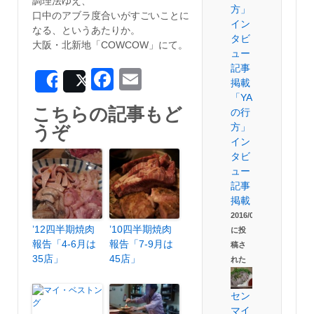
調理法ゆえ、
口中のアブラ度合いがすごいことに
なる、というあたりか。
大阪・北新地「COWCOW」にて。
Facebook
Email
Share
Post
「YAKINIQUEST
こちらの記事もど
の行
方」
うぞ
イン
タビ
ュー
記事
掲載
2016/01/30
’12四半期焼肉
’10四半期焼肉
に投
報告「4-6月は
報告「7-9月は
稿さ
35店」
45店」
れた
セン
マイ