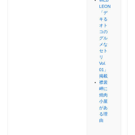
LEON
「デ
キる
オト
コの
グル
メな
セト
リ
Vol.
01」
掲載
襟裳
岬に
焼肉
小屋
があ
る理
由