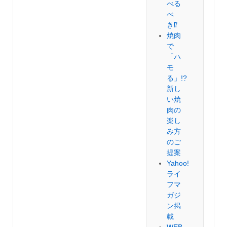
べる
べ
き⁉︎
焼肉
で
「ハ
モ
る」!?
新し
い焼
肉の
楽し
み方
のご
提案
Yahoo!
ライ
フマ
ガジ
ン掲
載
WEB