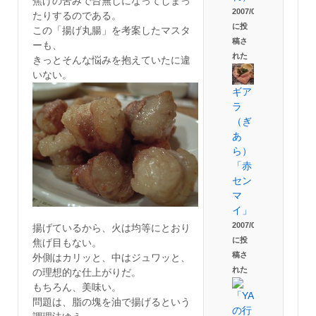
焦げの苦みで台無しになってしまっ
2007/09/02
たりするのである。
に投
この「揚げ丸腸」を考案したマスタ
稿さ
ーも、
れた
きっとそんな悩みを抱えていたに違
いない。
ギア
ラ
（ぎ
あ
ら）
「赤
セン
マ
イ」
2007/09/02
揚げているから、火は均等にとおり
に投
焦げ目もない。
稿さ
外側はカリッと、中はジュワッと、
れた
の理想的な仕上がりだ。
もちろん、美味い。
問題は、脂の塊を油で揚げるという