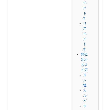
ペ
ク
ト
2
リ
ス
ペ
ク
ト
3
部位
別オ
スス
メ店
タ
ン
塩
カ
ル
ビ
ロ