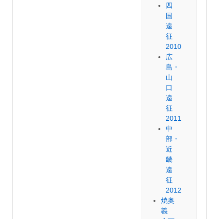
四
国
遠
征
2010
広
島・
山
口
遠
征
2011
中
部・
近
畿
遠
征
2012
焼奥
義