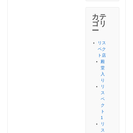
カテ
ゴリ
ー
リス
ペク
ト店
殿
堂
入
り
リ
ス
ペ
ク
ト
1
リ
ス