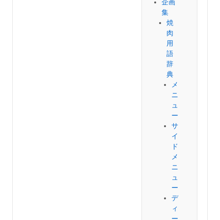
企画
集
焼
肉
用
語
辞
典
メ
ニ
ュ
ー
サ
イ
ド
メ
ニ
ュ
ー
デ
ィ
ー