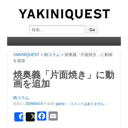
Search for:
YAKINIQUEST
>
肉コラム
>
焼奥義「片面焼き」に動画
を追加
焼奥義「片面焼き」に動
画を追加
肉コラム
投稿日:
2009/04/15
作成者:
gypsy
—
コメントはありません ↓
Facebook
Email
Share
Post