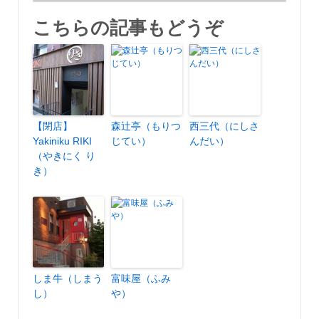
こちらの記事もどうぞ
【閉店】
森辻亭（もりつ
西三代（にしさ
Yakiniku RIKI
じてい）
んだい）
（やきにく り
き）
しま牛（しまう
富味屋（ふみ
し）
や）