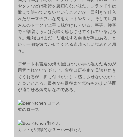
やタンなどは期待を裏切らない味だ。ブランド牛は
敢えて使っていないということだが、目利きで仕入
れたリーズナブルな肉をカットやタレ、そして店員
さんのトークで上手に味付けしている。事実、接客
で三割増くらいは美味く感じさせてくれているだろ
う。焼肉にはまだまだ進化する余地が沢山ある、と
いう一例を気づかせてくれる素晴らしい試みだと思
う。
デザートも普通の焼肉屋にはない手の混んだものが
用意されていて楽しい。食後は店外まで見送りにき
てくれるが、押し付けがましく感じさせないのがま
た良いところ。最初から最後まで気持ちのよい時間
が過ごせる焼肉店なのである。
並のロース
カットが特徴的なスーパー和たん