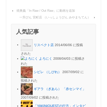
‹
焼奥義「In Raw / Out Raw」に動画を追加
一升びん 宮町店 （いっしょうびん みやまちてん）
›
人気記事
リスペクト店
2014/06/06 に投稿
された
よろにく
2008/04/03 に投稿さ
れた
シビレ （しびれ）
2007/09/02 に
投稿された
ギアラ （ぎあら） 「赤センマイ」
2007/09/02 に投稿された
「YAKINIQUESTの行方」インタビ