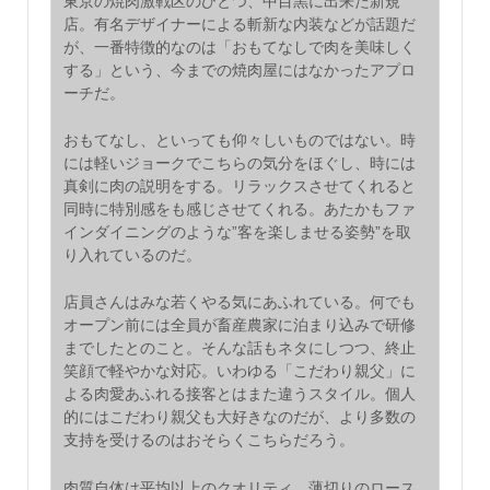
東京の焼肉激戦区のひとつ、中目黒に出来た新規
店。有名デザイナーによる斬新な内装などが話題だ
が、一番特徴的なのは「おもてなしで肉を美味しく
する」という、今までの焼肉屋にはなかったアプロ
ーチだ。
おもてなし、といっても仰々しいものではない。時
には軽いジョークでこちらの気分をほぐし、時には
真剣に肉の説明をする。リラックスさせてくれると
同時に特別感をも感じさせてくれる。あたかもファ
インダイニングのような”客を楽しませる姿勢”を取
り入れているのだ。
店員さんはみな若くやる気にあふれている。何でも
オープン前には全員が畜産農家に泊まり込みで研修
までしたとのこと。そんな話もネタにしつつ、終止
笑顔で軽やかな対応。いわゆる「こだわり親父」に
よる肉愛あふれる接客とはまた違うスタイル。個人
的にはこだわり親父も大好きなのだが、より多数の
支持を受けるのはおそらくこちらだろう。
肉質自体は平均以上のクオリティ。薄切りのロース