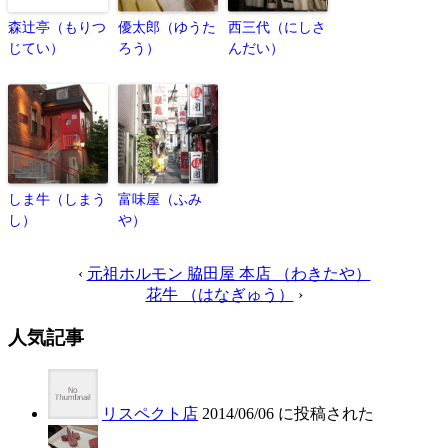
森辻亭（もりつ
優太郎（ゆうた
西三代（にしさ
じてい）
ろう）
んだい）
しま牛（しまう
富味屋（ふみ
し）
や）
‹
元祖ホルモン 脇田屋 本店 （わきたや）
花牛 （はなぎゅう）
›
人気記事
リスペクト店
2014/06/06 に投稿された