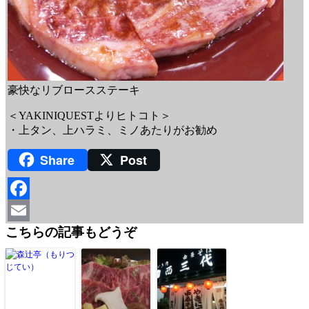
豪快なリブロースステーキ
＜YAKINIQUESTよりヒトコト＞
・上タン、上ハラミ、ミノあたりがお勧め
Share
Post
Facebook
こちらの記事もどうぞ
Email