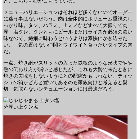
と、こちらも心がこもっている。
メニューバリエーションはそれほど多くないのでオーダー
に迷う事はないだろう。肉は全体的にボリューム重視のし
っかり味。タン、ハラミ、上ミノなどすべて大振りで肉
厚。塩ダレ、タレともにビールまたはライスが必須の濃い
味なので、繊細に味わうというよりは豪快にかき込みた
い、。気の置けない仲間とワイワイと食べたいタイプの肉
だ。
一点、焼き網がスリットの入った鉄板のような形状でやや
熱の伝わり方が弱いと感じたが、これも大勢で来たときに
焼きの失敗をしないようにとの配慮かもしれない。ティッ
シュの箱がどんと置いてあるのも家族向けと考えると親
切。気取らないシチュエーションには最適だろう。
分厚い上タン塩