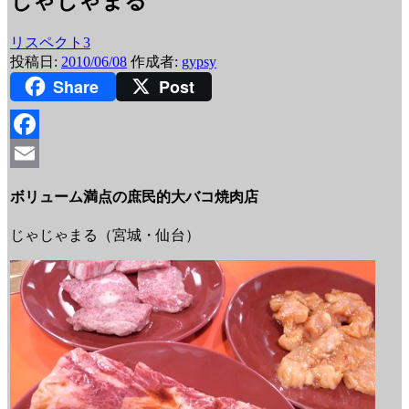
じゃじゃまる
リスペクト3
投稿日:
2010/06/08
作成者:
gypsy
Share
Post
Facebook
Email
ボリューム満点の庶民的大バコ焼肉店
じゃじゃまる（宮城・仙台）