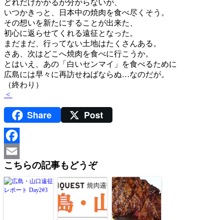
どれだけかかるが分からないが、
いつかきっと、日本中の焼肉を食べ尽くそう。
その想いを新たにすることが出来た、
初心に返らせてくれる遠征となった。
まだまだ、行ってない土地はたくさんある。
さあ、次はどこへ焼肉を食べに行こうか。
とはいえ、あの「白いセンマイ」を食べるために
広島には早々に再訪せねばならぬ…なのだが。
（終わり）
<
Share
Post
Facebook
こちらの記事もどうぞ
Email