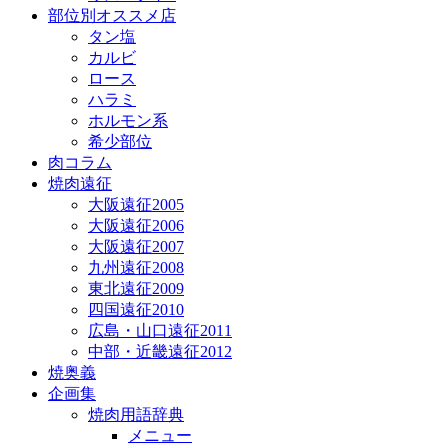
部位別オススメ店
タン塩
カルビ
ロース
ハラミ
ホルモン系
希少部位
肉コラム
焼肉遠征
大阪遠征2005
大阪遠征2006
大阪遠征2007
九州遠征2008
東北遠征2009
四国遠征2010
広島・山口遠征2011
中部・近畿遠征2012
焼奥義
企画集
焼肉用語辞典
メニュー