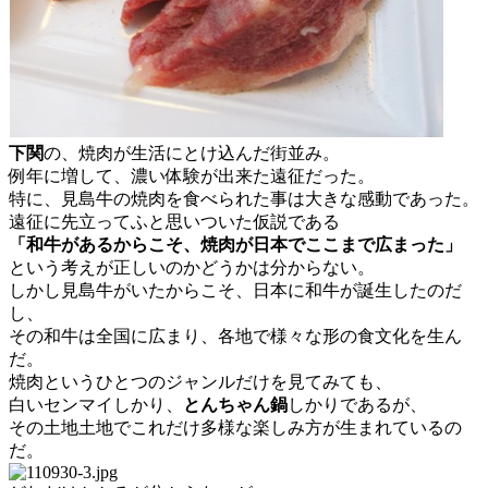
下関
の、焼肉が生活にとけ込んだ街並み。
例年に増して、濃い体験が出来た遠征だった。
特に、見島牛の焼肉を食べられた事は大きな感動であった。
遠征に先立ってふと思いついた仮説である
「和牛があるからこそ、焼肉が日本でここまで広まった」
という考えが正しいのかどうかは分からない。
しかし見島牛がいたからこそ、日本に和牛が誕生したのだ
し、
その和牛は全国に広まり、各地で様々な形の食文化を生ん
だ。
焼肉というひとつのジャンルだけを見てみても、
白いセンマイしかり、
とんちゃん鍋
しかりであるが、
その土地土地でこれだけ多様な楽しみ方が生まれているの
だ。