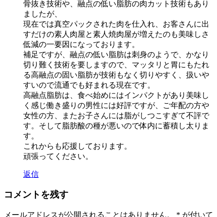
骨抜き技術や、融点の低い脂肪の肉カット技術もあり
ましたが、
現在では真空パックされた肉を仕入れ、お客さんに出
すだけの素人肉屋と素人焼肉屋が増えたのも美味しさ
低減の一要因になっております。
補足ですが、融点の低い脂肪は刺身のようで、かなり
切り難く技術を要しますので、マッタリと胃にもたれ
る高融点の固い脂肪が技術もなく切りやすく、扱いや
すいので流通でも好まれる現在です。
高融点脂肪は、食べ始めにはインパクトがあり美味し
く感じ働き盛りの男性には好評ですが、ご年配の方や
女性の方、またお子さんには脂がしつこすぎて不評で
す。そして脂肪酸の種が悪いので体内に蓄積し太りま
す。
これからも応援しております。
頑張ってください。
返信
コメントを残す
メールアドレスが公開されることはありません。
*
が付いて