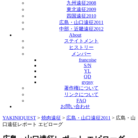
九州遠征2008
東北遠征2009
四国遠征2010
広島・山口遠征2011
中部・近畿遠征2012
About
ステイトメント
ヒストリー
メンバー
francoise
S/N
YL
QD
gypsy
著作権について
リンクについて
FAQ
お問い合わせ
YAKINIQUEST
>
焼肉遠征
>
広島・山口遠征2011
>
広島・山
口遠征レポート エピローグ