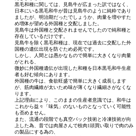
黒毛和種に関しては、見島牛が広まった訳ではなく、
日本にいる黒毛和牛が昔は見島牛のように純粋であり
ましたが、明治期だったでしょうか、肉量を増やすた
め増体が望める外国種と交配しました。
見島牛は外国種と交配されませんでしたので純和種と
存在しているだけです。
見島牛を除く黒毛和種は、現在では過去に交配した外
国種の遺伝出現を防ぐため必死です。
しかし、人間とは愚かなもので簡単に大きくなり肉量
がとれる、
微妙に外国種遺伝が出現した和種を日本黒毛和牛生産
者も好む傾向にあります。
外国種の牛は、食欲旺盛で簡単に大きく成長します
が、筋肉繊維が太いため味が薄くなり繊細さがなくな
ります。
上記理由により、このままの生産者意識では、和牛は
これから益々「味気」のないものとなっていく可能性
も否めません。
また、流通の段階でも真空パック技術と冷凍技術が向
上した為、昔では肉屋さんで枝肉1頭買い取りで肉のみ
の製品にする為の、