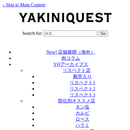
↓ Skip to Main Content
Search for:
New! 店舗展開（海外）
肉コラム
YQアーカイブス
リスペクト店
殿堂入り
リスペクト1
リスペクト2
リスペクト3
部位別オススメ店
タン塩
カルビ
ロース
ハラミ