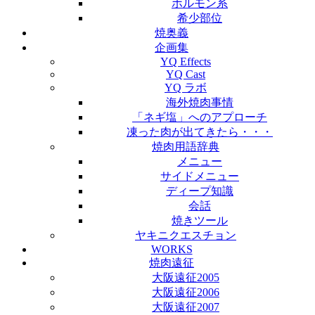
ホルモン系
希少部位
焼奥義
企画集
YQ Effects
YQ Cast
YQ ラボ
海外焼肉事情
「ネギ塩」へのアプローチ
凍った肉が出てきたら・・・
焼肉用語辞典
メニュー
サイドメニュー
ディープ知識
会話
焼きツール
ヤキニクエスチョン
WORKS
焼肉遠征
大阪遠征2005
大阪遠征2006
大阪遠征2007