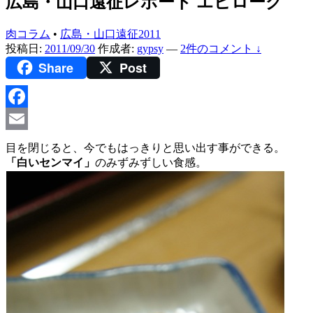
広島・山口遠征レポート エピローグ
肉コラム
•
広島・山口遠征2011
投稿日:
2011/09/30
作成者:
gypsy
—
2件のコメント ↓
Share
Post
Facebook
Email
目を閉じると、今でもはっきりと思い出す事ができる。
「白いセンマイ」
のみずみずしい食感。