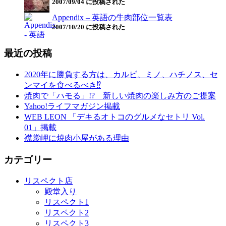
2007/09/04 に投稿された
Appendix – 英語の牛肉部位一覧表
2007/10/20 に投稿された
最近の投稿
2020年に勝負する方は、カルビ、ミノ、ハチノス、セ
ンマイを食べるべき⁉︎
焼肉で「ハモる」!? 新しい焼肉の楽しみ方のご提案
Yahoo!ライフマガジン掲載
WEB LEON 「デキるオトコのグルメなセトリ Vol.
01」掲載
襟裳岬に焼肉小屋がある理由
カテゴリー
リスペクト店
殿堂入り
リスペクト1
リスペクト2
リスペクト3