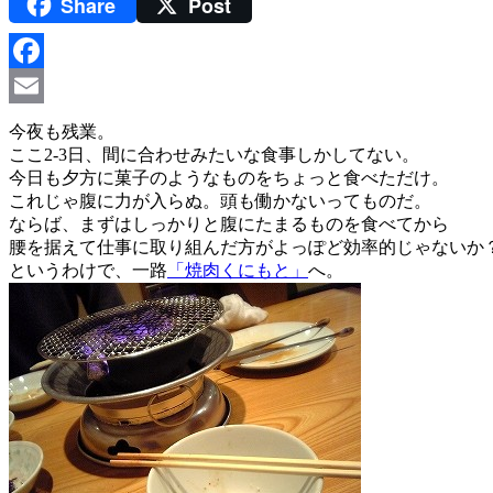
Share
Post
Facebook
Email
今夜も残業。
ここ2-3日、間に合わせみたいな食事しかしてない。
今日も夕方に菓子のようなものをちょっと食べただけ。
これじゃ腹に力が入らぬ。頭も働かないってものだ。
ならば、まずはしっかりと腹にたまるものを食べてから
腰を据えて仕事に取り組んだ方がよっぽど効率的じゃないか
というわけで、一路
「焼肉くにもと」
へ。