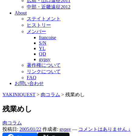
広島・山口遠征2011
中部・近畿遠征2012
About
ステイトメント
ヒストリー
メンバー
francoise
S/N
YL
QD
gypsy
著作権について
リンクについて
FAQ
お問い合わせ
YAKINIQUEST
>
肉コラム
>
残業めし
残業めし
肉コラム
投稿日:
2005/01/22
作成者:
gypsy
—
コメントはありません ↓