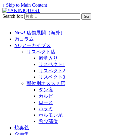
↓ Skip to Main Content
Search for:
New! 店舗展開（海外）
肉コラム
YQアーカイブス
リスペクト店
殿堂入り
リスペクト1
リスペクト2
リスペクト3
部位別オススメ店
タン塩
カルビ
ロース
ハラミ
ホルモン系
希少部位
焼奥義
企画集