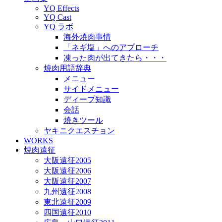
YQ Effects
YQ Cast
YQ ラボ
海外焼肉事情
「ネギ塩」へのアプローチ
凍った肉が出てきたら・・・
焼肉用語辞典
メニュー
サイドメニュー
ディープ知識
会話
焼きツール
ヤキニクエスチョン
WORKS
焼肉遠征
大阪遠征2005
大阪遠征2006
大阪遠征2007
九州遠征2008
東北遠征2009
四国遠征2010