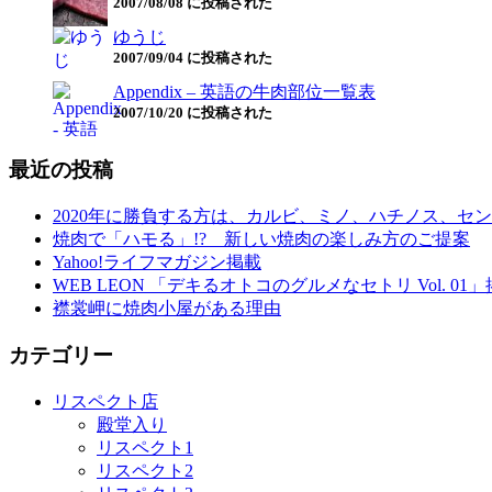
2007/08/08 に投稿された
ゆうじ
2007/09/04 に投稿された
Appendix – 英語の牛肉部位一覧表
2007/10/20 に投稿された
最近の投稿
2020年に勝負する方は、カルビ、ミノ、ハチノス、セン
焼肉で「ハモる」!? 新しい焼肉の楽しみ方のご提案
Yahoo!ライフマガジン掲載
WEB LEON 「デキるオトコのグルメなセトリ Vol. 01
襟裳岬に焼肉小屋がある理由
カテゴリー
リスペクト店
殿堂入り
リスペクト1
リスペクト2