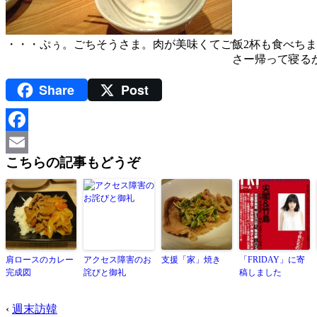
・・・ぷぅ。ごちそうさま。肉が美味くてご飯2杯も食べち
さー帰って寝るか
Share
Post
Facebook
こちらの記事もどうぞ
Email
肩ロースのカレー
アクセス障害のお
支援「家」焼き
「FRIDAY」に寄
完成図
詫びと御礼
稿しました
‹
週末訪韓