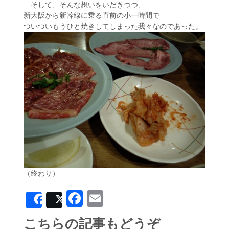
…そして、そんな想いをいだきつつ、
新大阪から新幹線に乗る直前の小一時間で
ついついもうひと焼きしてしまった我々なのであった。
（終わり）
Facebook
Email
Share
Post
こちらの記事もどうぞ