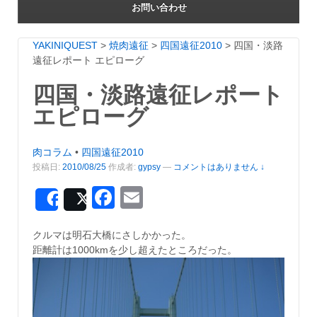
お問い合わせ
YAKINIQUEST
>
焼肉遠征
>
四国遠征2010
>
四国・淡路
遠征レポート エピローグ
四国・淡路遠征レポート
エピローグ
肉コラム
•
四国遠征2010
投稿日:
2010/08/25
作成者:
gypsy
—
コメントはありません ↓
Facebook
Email
Share
Post
クルマは明石大橋にさしかかった。
距離計は1000kmを少し超えたところだった。