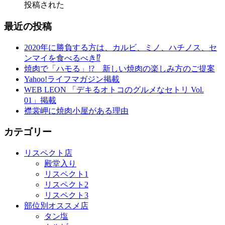
投稿された
最近の投稿
2020年に勝負する方は、カルビ、ミノ、ハチノス、セ
ンマイを食べるべき⁉︎
焼肉で「ハモる」!? 新しい焼肉の楽しみ方のご提案
Yahoo!ライフマガジン掲載
WEB LEON 「デキるオトコのグルメなセトリ Vol.
01」掲載
襟裳岬に焼肉小屋がある理由
カテゴリー
リスペクト店
殿堂入り
リスペクト1
リスペクト2
リスペクト3
部位別オススメ店
タン塩