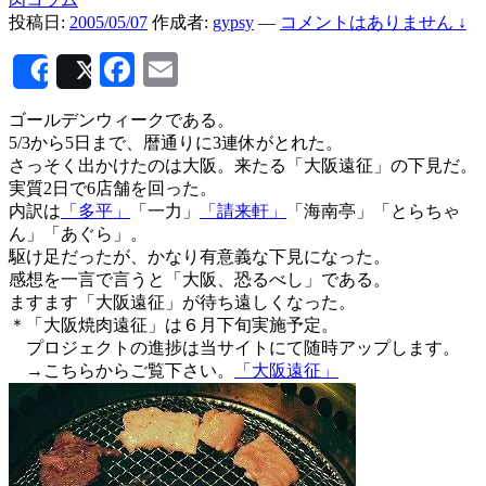
投稿日:
2005/05/07
作成者:
gypsy
—
コメントはありません ↓
Facebook
Email
Share
Post
ゴールデンウィークである。
5/3から5日まで、暦通りに3連休がとれた。
さっそく出かけたのは大阪。来たる「大阪遠征」の下見だ。
実質2日で6店舗を回った。
内訳は
「多平」
「一力」
「請来軒」
「海南亭」「とらちゃ
ん」「あぐら」。
駆け足だったが、かなり有意義な下見になった。
感想を一言で言うと「大阪、恐るべし」である。
ますます「大阪遠征」が待ち遠しくなった。
＊「大阪焼肉遠征」は６月下旬実施予定。
プロジェクトの進捗は当サイトにて随時アップします。
→こちらからご覧下さい。
「大阪遠征」