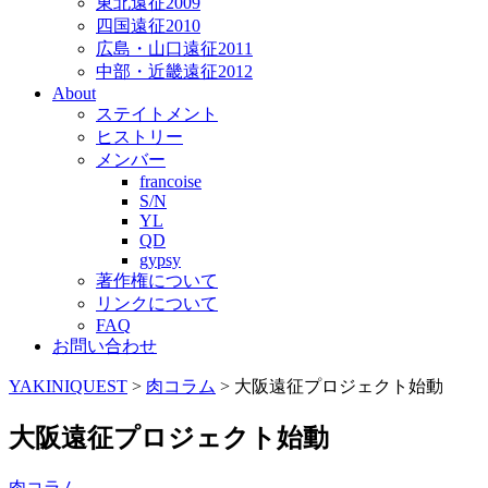
東北遠征2009
四国遠征2010
広島・山口遠征2011
中部・近畿遠征2012
About
ステイトメント
ヒストリー
メンバー
francoise
S/N
YL
QD
gypsy
著作権について
リンクについて
FAQ
お問い合わせ
YAKINIQUEST
>
肉コラム
>
大阪遠征プロジェクト始動
大阪遠征プロジェクト始動
肉コラム