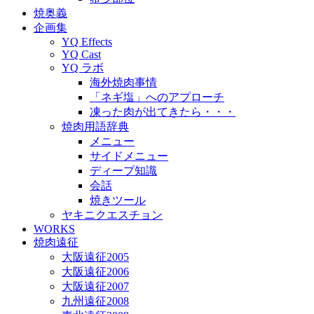
焼奥義
企画集
YQ Effects
YQ Cast
YQ ラボ
海外焼肉事情
「ネギ塩」へのアプローチ
凍った肉が出てきたら・・・
焼肉用語辞典
メニュー
サイドメニュー
ディープ知識
会話
焼きツール
ヤキニクエスチョン
WORKS
焼肉遠征
大阪遠征2005
大阪遠征2006
大阪遠征2007
九州遠征2008