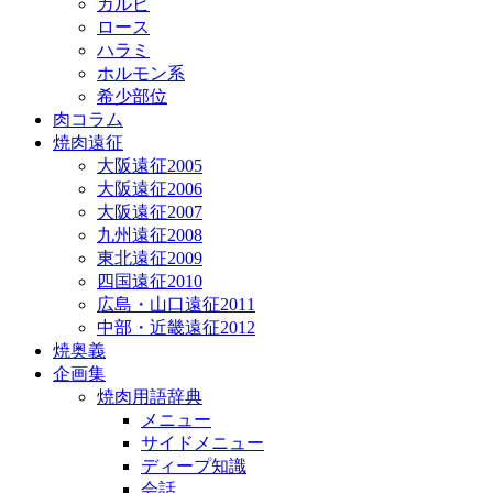
カルビ
ロース
ハラミ
ホルモン系
希少部位
肉コラム
焼肉遠征
大阪遠征2005
大阪遠征2006
大阪遠征2007
九州遠征2008
東北遠征2009
四国遠征2010
広島・山口遠征2011
中部・近畿遠征2012
焼奥義
企画集
焼肉用語辞典
メニュー
サイドメニュー
ディープ知識
会話