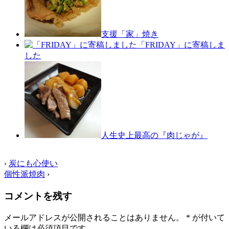
支援「家」焼き
「FRIDAY」に寄稿しま
した
人生史上最高の『肉じゃが』
‹
炭にも心使い
個性派焼肉
›
コメントを残す
メールアドレスが公開されることはありません。
*
が付いて
いる欄は必須項目です