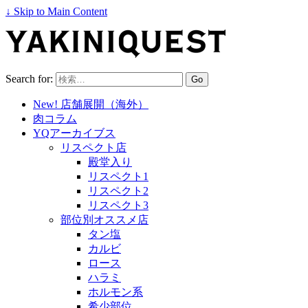
↓ Skip to Main Content
Search for:
New! 店舗展開（海外）
肉コラム
YQアーカイブス
リスペクト店
殿堂入り
リスペクト1
リスペクト2
リスペクト3
部位別オススメ店
タン塩
カルビ
ロース
ハラミ
ホルモン系
希少部位