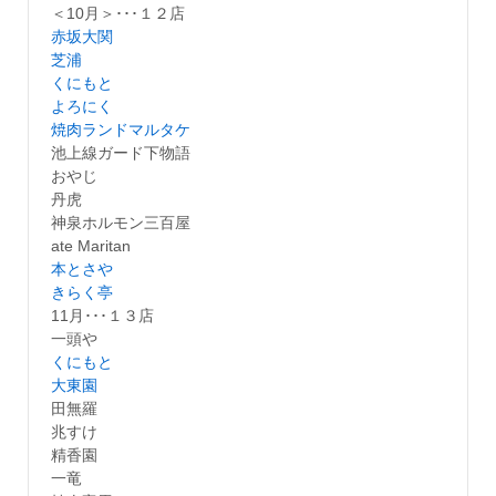
＜10月＞･･･１２店
赤坂大関
芝浦
くにもと
よろにく
焼肉ランドマルタケ
池上線ガード下物語
おやじ
丹虎
神泉ホルモン三百屋
ate Maritan
本とさや
きらく亭
11月･･･１３店
一頭や
くにもと
大東園
田無羅
兆すけ
精香園
一竜