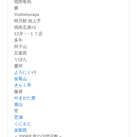
焼肉竜馬
勝
Yoshimuraya
明月館 肉上手
焼肉五感×2
12月･･･１７店
多牛
田子山
五葉苑
りぼん
慶州
よろにく
×3
金竜山
きらく亭
藤屋
やまがた屋
遊山
壱
芝浦
くにもと
金龍苑
＜2008年度の訪問店数＞