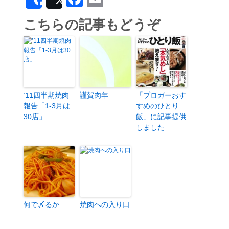
Share
Post
こちらの記事もどうぞ
’11四半期焼肉
謹賀肉年
「ブロガーおす
報告「1-3月は
すめのひとり
30店」
飯」に記事提供
しました
何で〆るか
焼肉への入り口