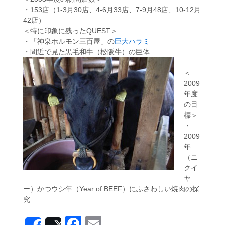
・153店（1-3月30店、4-6月33店、7-9月48店、10-12月
42店）
＜特に印象に残ったQUEST＞
・「神泉ホルモン三百屋」の
巨大ハラミ
・間近で見た黒毛和牛（松阪牛）の巨体
＜
2009
年度
の目
標＞
・
2009
年
（ニ
クイ
ヤ
ー）かつウシ年（Year of BEEF）にふさわしい焼肉の探
究
Facebook
Email